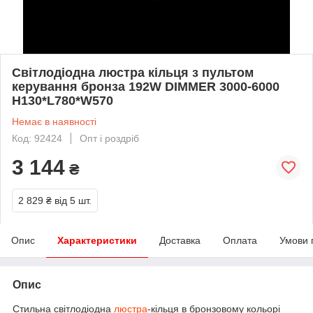
Світлодіодна люстра кільця з пультом
керування бронза 192W DIMMER 3000-6000
H130*L780*W570
Немає в наявності
Код: 92424
Опт і роздріб
3 144
₴
2 829 ₴
від 5 шт.
Опис
Характеристики
Доставка
Оплата
Умови 
Опис
Стильна світлодіодна
люстра
-кільця в бронзовому кольорі