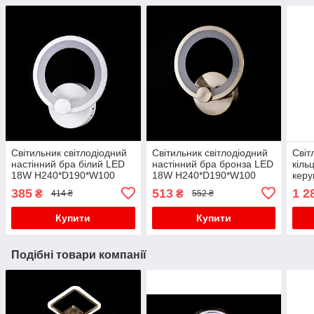
Світильник світлодіодний
Світильник світлодіодний
Світ
настінний бра білий LED
настінний бра бронза LED
кіль
18W H240*D190*W100
18W H240*D190*W100
кер
3000
385
513
1 2
₴
₴
414 ₴
552 ₴
H90
Купити
Купити
Подібні товари компанії