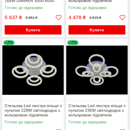
168W DIMMER 3000-6000
кольоровою підсвіткою
H130*L600*W550
Готово до відправки
Готово до відправки
5 637
4 478
₴
₴
6 061 ₴
4 815 ₴
Купити
Купити
–7%
–7%
Стельова Led люстра кільця з
Стельова Led люстра кільця з
пультом 228W світлодіодна з
пультом 236W світлодіодна з
кольоровою підсвіткою
кольоровою підсвіткою
Готово до відправки
Готово до відправки