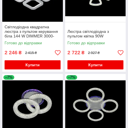
Світлодіодна квадратна
люстра з пультом керування
Люстра світлодіодна з
біла 144 W DIMMER 3000-
пультом квітка 90W
6000 H120*L450*W450
Готово до відправки
Готово до відправки
2 246
2 722
₴
₴
2 415 ₴
2 927 ₴
Купити
Купити
–7%
–7%