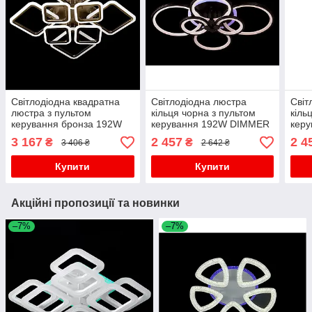
Світлодіодна квадратна
Світлодіодна люстра
Світ
люстра з пультом
кільця чорна з пультом
кіль
керування бронза 192W
керування 192W DIMMER
кер
DIMMER 3000-6000
3000-6000
3000
3 167
2 457
2 4
₴
₴
3 406 ₴
2 642 ₴
H140*L600*W600
H130*L780*W570
H13
Купити
Купити
Акційні пропозиції та новинки
–7%
–7%