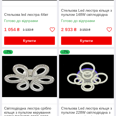
Стельова Led люстра кільця з
Стельова led люстра 44вт
пультом 148W світлодіодна
Готово до відправки
Готово до відправки
1 054
2 933
₴
₴
1 133 ₴
3 153 ₴
Купити
Купити
–7%
–7%
Світлодіодна люстра срібло
Стельова Led люстра кільця з
кільця з пультом керування
пультом 228W світлодіодна з