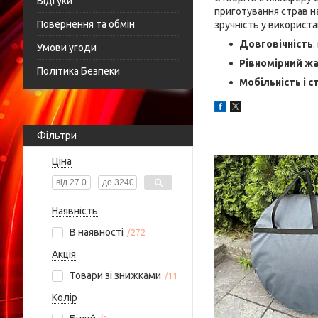
Відгуки
приготування страв на
Повернення та обмін
зручність у використан
Довговічність
:
Умови угоди
Рівномірний ж
Політика Безпеки
Мобільність і с
Фільтри
Ціна
Наявність
В наявності
272
Акція
Товари зі знижками
11
Колір