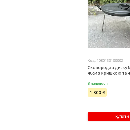
1080150100002
Сковорода з диску 
40см з кришкою та 
В наявності
1 800 ₴
Купити