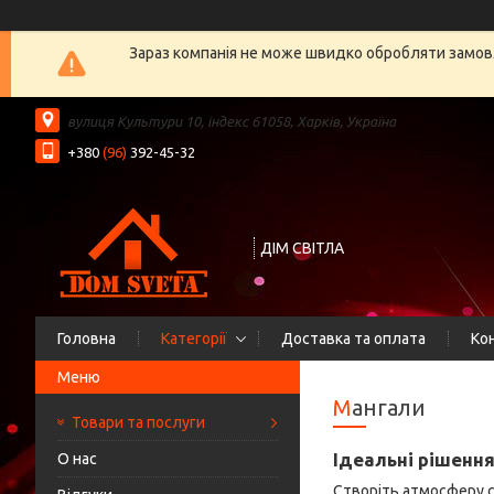
Зараз компанія не може швидко обробляти замовл
вулиця Культури 10, індекс 61058, Харків, Україна
+380
(96)
392-45-32
ДІМ СВІТЛА
Головна
Категорії
Доставка та оплата
Ко
Мангали
Товари та послуги
Ідеальні рішення
О нас
Створіть атмосферу с