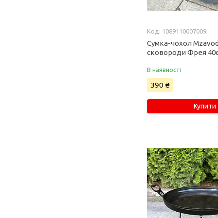
1089110007009
Сумка-чохол Mzavod
сковороди Фрея 40с
В наявності
390 ₴
Купити