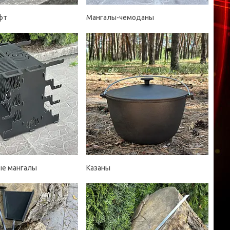
фт
Мангалы-чемоданы
ые мангалы
Казаны