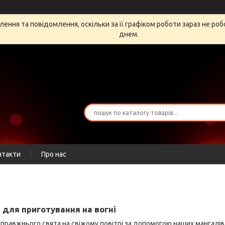
ення та повідомлення, оскільки за її графіком роботи зараз не ро
днем.
нтакти
Про нас
 для приготування на вогні
правжнього свята на свіжому повітрі за допомогою наших мангалів