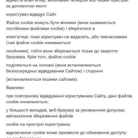
віднести комп'ютер, мобільний телефон або інший пристрій,
за допомогою якого
користувач відвідує Сайт.
Файли cookie можуть бути вічними (вони називаються
постійними файлами cookie) і зберігатися в
комп'ютері, поки користувач не видалить, або тимчасовими
(такі файли cookie називаються
сесійними), тобто вони зберігаються тільки до закриття
браузера. Крім того, файли cookie
поділяються на основні (вони встановлюються
безпосередньо відвідуваним Сайтом) і сторонні
(встановлюються іншими сайтами).
Важливо:
при повторному відвідуванні користувачем Сайту, дані файлів
cookie оновлюються;
у більшості випадків, веб-браузер за умовчанням допускає
автоматичне збереження файлів
cookie на пристрої користувача;
відключення cookie може призвести до обмеження доступу