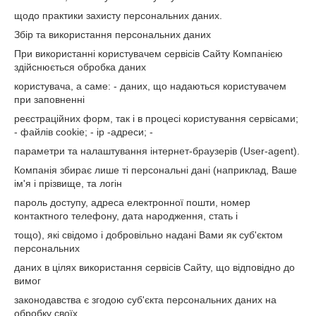
щодо практики захисту персональних даних.
Збір та використання персональних даних
При використанні користувачем сервісів Сайту Компанією
здійснюється обробка даних
користувача, а саме: - даних, що надаються користувачем
при заповненні
реєстраційних форм, так і в процесі користування сервісами;
- файлів cookie; - ір -адреси; -
параметри та налаштування інтернет-браузерів (User-agent).
Компанія збирає лише ті персональні дані (наприклад, Ваше
ім'я і прізвище, та логін
пароль доступу, адреса електронної пошти, номер
контактного телефону, дата народження, стать і
тощо), які свідомо і добровільно надані Вами як суб'єктом
персональних
даних в цілях використання сервісів Сайту, що відповідно до
вимог
законодавства є згодою суб'єкта персональних даних на
обробку своїх