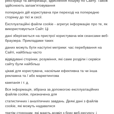
реєстрації та авторизації, здійснення пошуку по Сайту. Також
здійснюють запам'ятовування
попередніх дій користувача при переході на попередню
сторінку до тієї ж сесії.
Експлуатаційні файли cookie - агрегує інформацію про те, як
використовується Сайт. Ці
дані зберігаються на пристрої користувача між сеансами веб-
браузера. Прикладами таких
даних можуть бути наступні метрики: час перебування на
Сайті, найбільш часто
відвідувані сторінки, розуміння, які саме розділи і сервіси
сайту були найбільш
цікаві для користувача, наскільки ефективна та чи інша
рекламна та / або маркетингова
кампанія і т. д.
Вся інформація, зібрана за допомогою експлуатаційних
файлів cookie, призначена для
статистичних і аналітичних завдань. Деякі дані з файлів
cookie, які можуть надаватися
третім сторонам, які мають дозвіл з боку веб-ресурсу, і