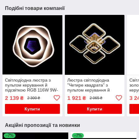
Подібні товари компанії
Світлодіодна люстра з
Люстра світлодіодна
Світ
пультом керування й
"Четире квадрата" з
золо
підсвіткою RGB 116W 9W-
пультом керування й
кер
RGB H80*L570*W580
різнобарвною підсвіткою
2 139
1 921
3 2
₴
₴
2 300 ₴
2 065 ₴
основи, 130 Вт
Купити
Купити
Акційні пропозиції та новинки
–7%
–7%