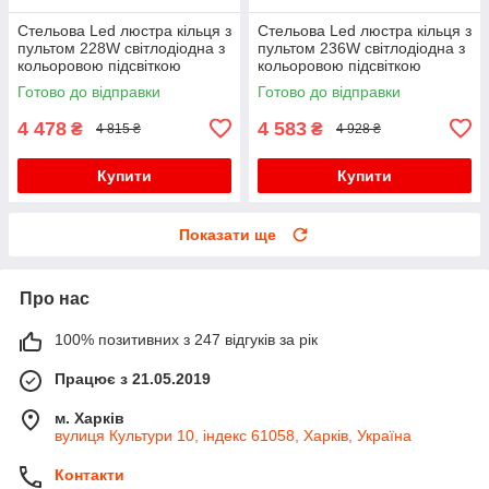
Стельова Led люстра кільця з
Стельова Led люстра кільця з
пультом 228W світлодіодна з
пультом 236W світлодіодна з
кольоровою підсвіткою
кольоровою підсвіткою
Готово до відправки
Готово до відправки
4 478
4 583
₴
₴
4 815 ₴
4 928 ₴
Купити
Купити
Показати ще
Про нас
100% позитивних з 247 відгуків за рік
Працює з 21.05.2019
м. Харків
вулиця Культури 10, індекс 61058, Харків, Україна
Контакти