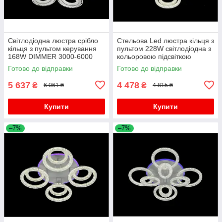
Світлодіодна люстра срібло
Стельова Led люстра кільця з
кільця з пультом керування
пультом 228W світлодіодна з
168W DIMMER 3000-6000
кольоровою підсвіткою
H130*L600*W550
Готово до відправки
Готово до відправки
5 637
4 478
₴
₴
6 061 ₴
4 815 ₴
Купити
Купити
–7%
–7%