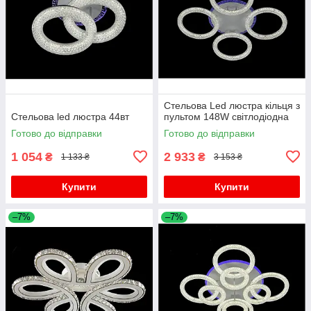
Стельова Led люстра кільця з
Стельова led люстра 44вт
пультом 148W світлодіодна
Готово до відправки
Готово до відправки
1 054
2 933
₴
₴
1 133 ₴
3 153 ₴
Купити
Купити
–7%
–7%