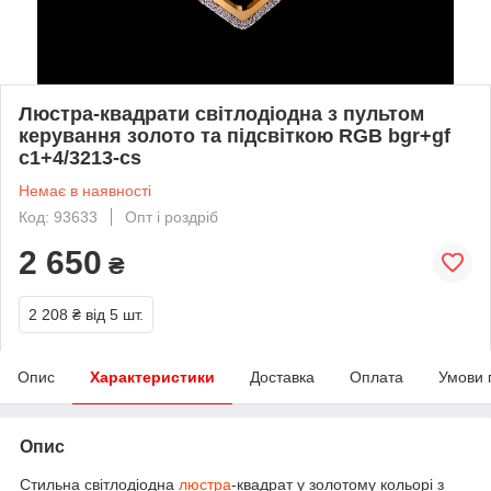
Люстра-квадрати світлодіодна з пультом
керування золото та підсвіткою RGB bgr+gf
c1+4/3213-cs
Немає в наявності
Код: 93633
Опт і роздріб
2 650
₴
2 208 ₴
від 5 шт.
Опис
Характеристики
Доставка
Оплата
Умови 
Опис
Стильна світлодіодна
люстра
-квадрат у золотому кольорі з