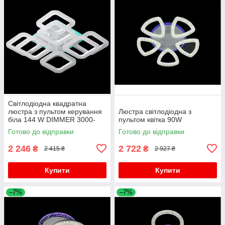
Світлодіодна квадратна
люстра з пультом керування
Люстра світлодіодна з
біла 144 W DIMMER 3000-
пультом квітка 90W
6000 H120*L450*W450
Готово до відправки
Готово до відправки
2 246
2 722
₴
₴
2 415 ₴
2 927 ₴
Купити
Купити
–7%
–7%