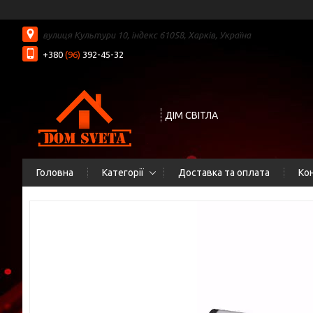
вулиця Культури 10, індекс 61058, Харків, Україна
+380
(96)
392-45-32
ДІМ СВІТЛА
Головна
Категорії
Доставка та оплата
Ко