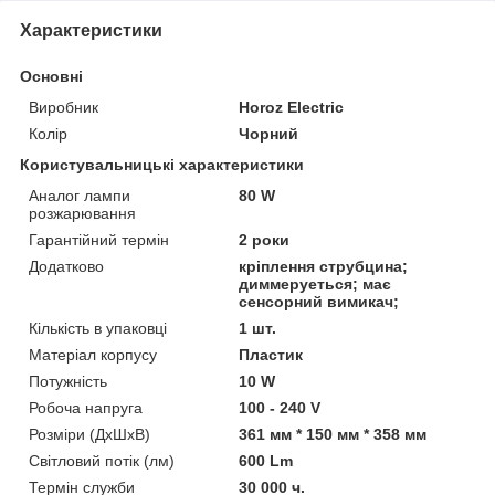
Характеристики
Основні
Виробник
Horoz Electric
Колір
Чорний
Користувальницькі характеристики
Аналог лампи
80 W
розжарювання
Гарантійний термін
2 роки
Додатково
кріплення струбцина;
диммеруеться; має
сенсорний вимикач;
Кількість в упаковці
1 шт.
Матеріал корпусу
Пластик
Потужність
10 W
Робоча напруга
100 - 240 V
Розміри (ДхШхВ)
361 мм * 150 мм * 358 мм
Світловий потік (лм)
600 Lm
Термін служби
30 000 ч.