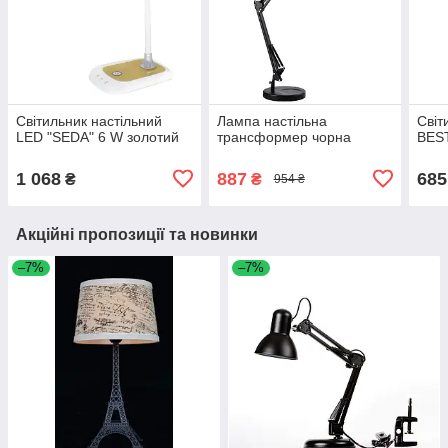
Світильник настільний
Лампа настільна
Світ
LED "SEDA" 6 W золотий
трансформер чорна
BEST
1 068
887
685
₴
₴
954 ₴
Акційні пропозиції та новинки
–7%
–7%