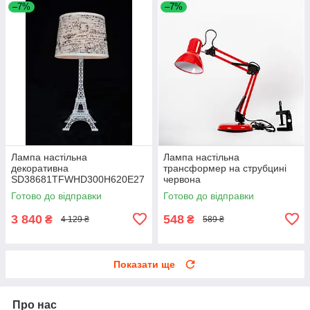
–7%
–7%
Лампа настільна
Лампа настільна
декоративна
трансформер на струбцині
SD38681TFWHD300H620E27
червона
*1
Готово до відправки
Готово до відправки
3 840
548
₴
₴
4 129 ₴
589 ₴
Показати ще
Про нас