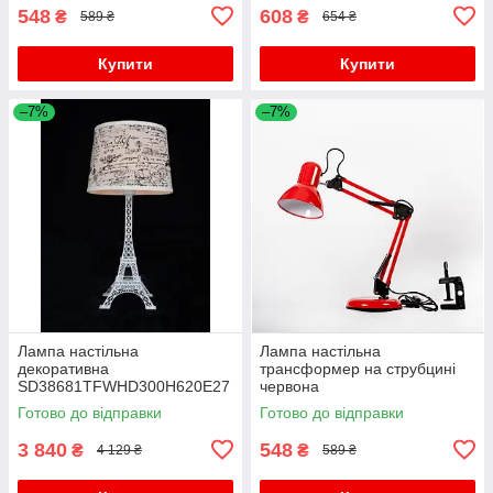
548
608
₴
₴
589 ₴
654 ₴
Купити
Купити
–7%
–7%
Лампа настільна
Лампа настільна
декоративна
трансформер на струбцині
SD38681TFWHD300H620E27
червона
*1
Готово до відправки
Готово до відправки
3 840
548
₴
₴
4 129 ₴
589 ₴