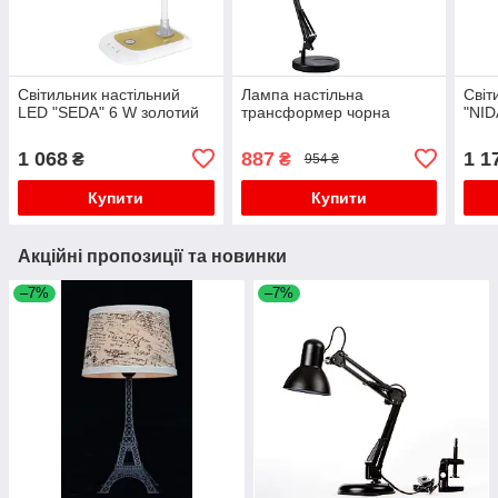
Світильник настільний
Лампа настільна
Світ
LED "SEDA" 6 W золотий
трансформер чорна
"NID
1 068
887
1 1
₴
₴
954 ₴
Купити
Купити
Акційні пропозиції та новинки
–7%
–7%