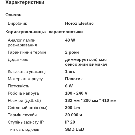
Характеристики
Основні
Виробник
Horoz Electric
Користувальницькі характеристики
Аналог лампи
48 W
розжарювання
Гарантійний термін
2 роки
Додатково
диммеруеться; має
сенсорний вимикач
Кількість в упаковці
1 шт.
Матеріал корпусу
Пластик
Потужність
6 W
Робоча напруга
100 - 240 V
Розміри (ДхШхВ)
182 мм * 290 мм * 410 мм
Світловий потік (лм)
300 Lm
Термін служби
30 000 ч.
Ступінь захисту IP
IP 20
Тип світлодіодів
SMD LED