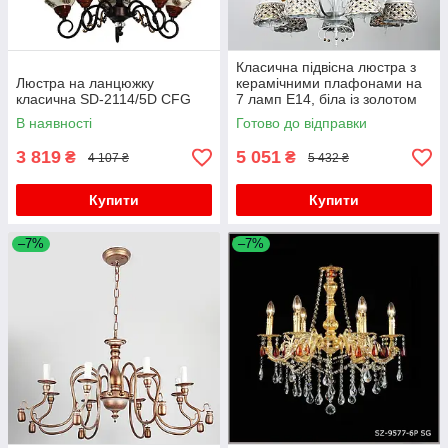
Класична підвісна люстра з
Люстра на ланцюжку
керамічними плафонами на
класична SD-2114/5D CFG
7 ламп E14, біла із золотом
D700
В наявності
Готово до відправки
3 819
5 051
₴
₴
4 107 ₴
5 432 ₴
Купити
Купити
–7%
–7%