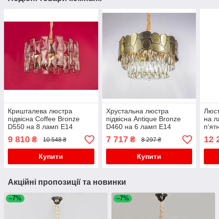
Кришталева люстра
Хрустальна люстра
Люст
підвісна Coffee Bronze
підвісна Antique Bronze
на л
D550 на 8 ламп E14
D460 на 6 ламп E14
п'ят
сучасна класика кавова
сучасна класика бронза
9 810
7 717
12 
₴
₴
10 548 ₴
8 297 ₴
бронза лофт
каскад артдеко
Купити
Купити
Акційні пропозиції та новинки
–7%
–7%