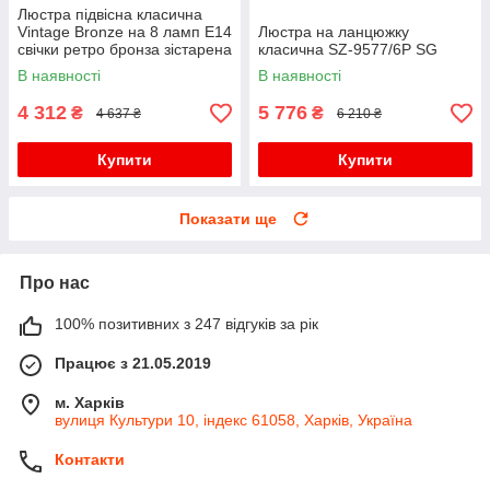
Люстра підвісна класична
Vintage Bronze на 8 ламп E14
Люстра на ланцюжку
свічки ретро бронза зістарена
класична SZ-9577/6P SG
велика
В наявності
В наявності
4 312
5 776
₴
₴
4 637 ₴
6 210 ₴
Купити
Купити
Показати ще
Про нас
100% позитивних з 247 відгуків за рік
Працює з 21.05.2019
м. Харків
вулиця Культури 10, індекс 61058, Харків, Україна
Контакти