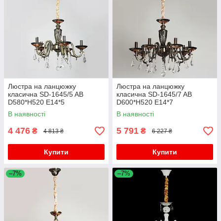
Люстра на ланцюжку
Люстра на ланцюжку
класична SD-1645/5 AB
класична SD-1645/7 AB
D580*H520 E14*5
D600*H520 E14*7
В наявності
В наявності
4 476
5 791
₴
₴
4 813 ₴
6 227 ₴
Купити
Купити
–7%
–7%