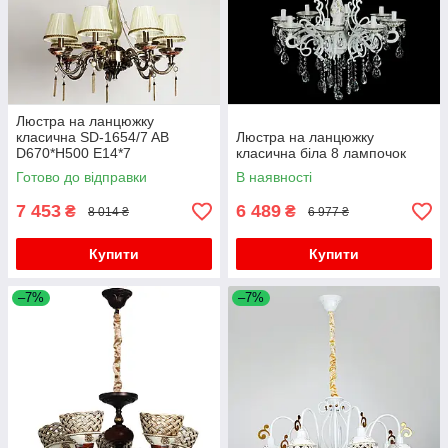
Люстра на ланцюжку
класична SD-1654/7 AB
Люстра на ланцюжку
D670*H500 E14*7
класична біла 8 лампочок
Готово до відправки
В наявності
7 453
6 489
₴
₴
8 014 ₴
6 977 ₴
Купити
Купити
–7%
–7%