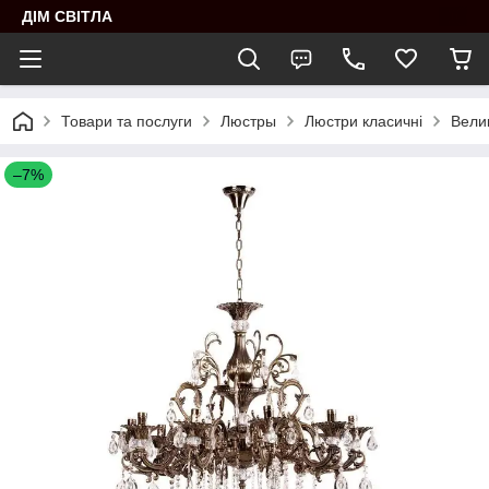
ДІМ СВІТЛА
Товари та послуги
Люстры
Люстри класичні
Вели
–7%