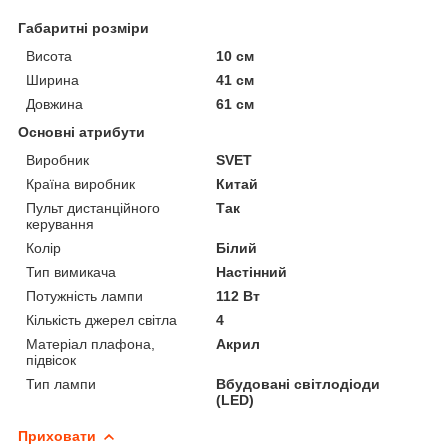
Габаритні розміри
Висота
10 см
Ширина
41 см
Довжина
61 см
Основні атрибути
Виробник
SVET
Країна виробник
Китай
Пульт дистанційного
Так
керування
Колір
Білий
Тип вимикача
Настінний
Потужність лампи
112 Вт
Кількість джерел світла
4
Матеріал плафона,
Акрил
підвісок
Тип лампи
Вбудовані світлодіоди
(LED)
Приховати