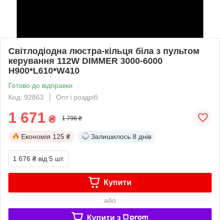
Світлодіодна люстра-кільця біла з пультом
керування 112W DIMMER 3000-6000
H900*L610*W410
Готово до відправки
Код: 92863
Опт і роздріб
1 671
₴
1 796 ₴
Економія
125 ₴
Залишилось
8 днів
1 676 ₴
від 5 шт.
Купити
або
Купити з