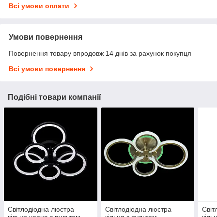
Всі умови оплати
Умови повернення
Повернення товару впродовж 14 днів за рахунок покупця
Всі умови повернення
Подібні товари компанії
Світлодіодна люстра
Світлодіодна люстра
Світ
кільця чорна з пультом
кільця з пультом
кіль