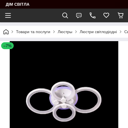
ДІМ СВІТЛА
Товари та послуги
Люстры
Люстри світлодіодні
С
–7%