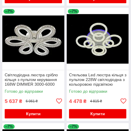
–7%
–7%
Світлодіодна люстра срібло
Стельова Led люстра кільця з
кільця з пультом керування
пультом 228W світлодіодна з
168W DIMMER 3000-6000
кольоровою підсвіткою
H130*L600*W550
Готово до відправки
Готово до відправки
5 637
4 478
₴
₴
6 061 ₴
4 815 ₴
Купити
Купити
–7%
–7%