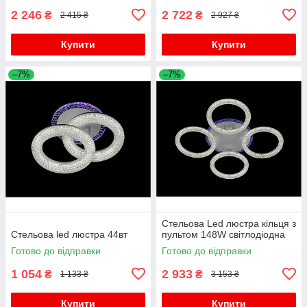
2 246
2 722
₴
₴
2 415 ₴
2 927 ₴
Купити
Купити
–7%
–7%
Стельова Led люстра кільця з
Стельова led люстра 44вт
пультом 148W світлодіодна
Готово до відправки
Готово до відправки
1 054
2 933
₴
₴
1 133 ₴
3 153 ₴
Купити
Купити