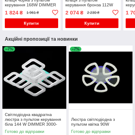
керування 168W DIMMER
керування бронза 112W
керу
3000-6000
DIMMER 3000-6000
DIM
1 824
2 074
1 7
₴
₴
1 961 ₴
2 230 ₴
H130*L780*W570
H900*L610*W410
H90
Купити
Купити
Акційні пропозиції та новинки
–7%
–7%
Світлодіодна квадратна
люстра з пультом керування
Люстра світлодіодна з
біла 144 W DIMMER 3000-
пультом квітка 90W
6000 H120*L450*W450
Готово до відправки
Готово до відправки