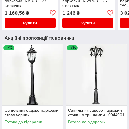
парковий "NAR-3" Е27
парковий "KAYIN-3" Е27
парк
стовпчик
стовпчик
"PA
1 160,56
1 246
3 0
₴
₴
Купити
Купити
Акційні пропозиції та новинки
–7%
–7%
Світильник садово-парковий
Світильник садово-парковий
стовп чорний
стовп на три лампи 10944901
Готово до відправки
Готово до відправки