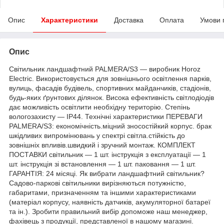
Опис
Характеристики
Доставка
Оплата
Умови 
Опис
Світильник ландшафтний PALMERA/S3 — виробник Horoz
Electric. Використовується для зовнішнього освітлення парків,
вулиць, фасадів будівель, спортивних майданчиків, стадіонів,
будь-яких ґрунтових ділянок. Висока ефективність світлодіодів
дає можливість освітлити необхідну територію. Степінь
вологозахисту — IP44. Технічні характеристики ПЕРЕВАГИ
PALMERA/S3: економічність.міцний зносостійкий корпус. брак
шкідливих випромінювань у спектрі світла.стійкість до
зовнішніх впливів.швидкий і зручний монтаж. КОМПЛЕКТ
ПОСТАВКИ світильник — 1 шт. інструкція з експлуатації — 1
шт. інструкція зі встановлення — 1 шт. паковання — 1 шт.
ГАРАНТІЯ: 24 місяці. Як вибрати ландшафтний світильник?
Садово-паркові світильники вирізняються потужністю,
габаритами, призначенням та іншими характеристиками
(матеріал корпусу, наявність датчиків, акумуляторної батареї
та ін.). Зробити правильний вибір допоможе наш менеджер,
фахівець з продукції, представленої в нашому магазині.