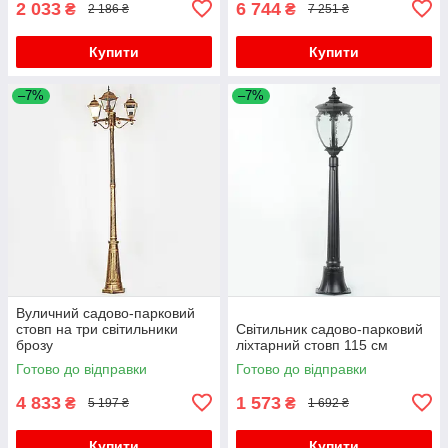
2 033
6 744
₴
₴
2 186 ₴
7 251 ₴
Купити
Купити
–7%
–7%
Вуличний садово-парковий
стовп на три світильники
Світильник садово-парковий
брозу
ліхтарний стовп 115 см
Готово до відправки
Готово до відправки
4 833
1 573
₴
₴
5 197 ₴
1 692 ₴
Купити
Купити