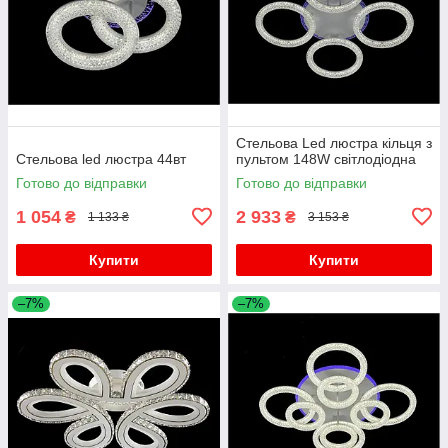
Стельова Led люстра кільця з
Стельова led люстра 44вт
пультом 148W світлодіодна
Готово до відправки
Готово до відправки
1 054
2 933
₴
₴
1 133 ₴
3 153 ₴
Купити
Купити
–7%
–7%