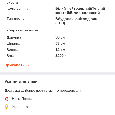
висоти
Колір світіння
Білий-нейтральний/Теплий
жовтий/Білий-холодний
Тип лампи
Вбудовані світлодіоди
(LED)
Габаритні розміри
Довжина
58 см
Ширина
58 см
Висота
12 см
Вага
3200 г
Приховати
Умови доставки
Доставка здійснюється тільки по передоплаті.
Нова Пошта
Укрпошта