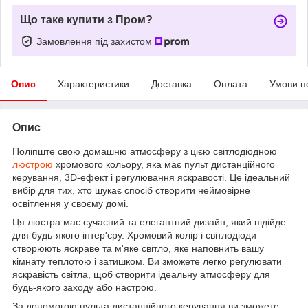
Що таке купити з Пром?
Замовлення під захистом
Опис
Характеристики
Доставка
Оплата
Умови п
Опис
Поліпште свою домашню атмосферу з цією світлодіодною
люстрою
хромового кольору, яка має пульт дистанційного
керування, 3D-ефект і регулювання яскравості. Це ідеальний
вибір для тих, хто шукає спосіб створити неймовірне
освітлення у своєму домі.
Ця люстра має сучасний та елегантний дизайн, який підійде
для будь-якого інтер'єру. Хромовий колір і світлодіоди
створюють яскраве та м'яке світло, яке наповнить вашу
кімнату теплотою і затишком. Ви зможете легко регулювати
яскравість світла, щоб створити ідеальну атмосферу для
будь-якого заходу або настрою.
За допомогою пульта дистанційного керування ви зможете