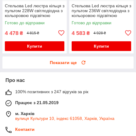
Стельова Led люстра кільця з
Стельова Led люстра кільця з
пультом 228W світлодіодна з
пультом 236W світлодіодна з
кольоровою підсвіткою
кольоровою підсвіткою
Готово до відправки
Готово до відправки
4 478
4 583
₴
₴
4 815 ₴
4 928 ₴
Купити
Купити
Показати ще
Про нас
100% позитивних з 247 відгуків за рік
Працює з 21.05.2019
м. Харків
вулиця Культури 10, індекс 61058, Харків, Україна
Контакти