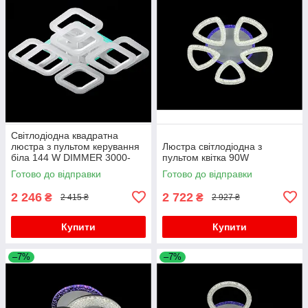
Світлодіодна квадратна
люстра з пультом керування
Люстра світлодіодна з
біла 144 W DIMMER 3000-
пультом квітка 90W
6000 H120*L450*W450
Готово до відправки
Готово до відправки
2 246
2 722
₴
₴
2 415 ₴
2 927 ₴
Купити
Купити
–7%
–7%