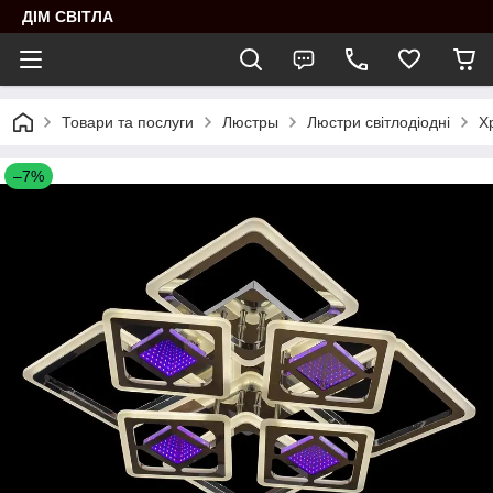
ДІМ СВІТЛА
Товари та послуги
Люстры
Люстри світлодіодні
Х
–7%