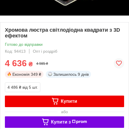
Хромова люстра світлодіодна квадрати з 3D
ефектом
Готово до відправки
Код: 94413
Опт і роздріб
4 636
₴
4 985 ₴
Економія
349 ₴
Залишилось
9 днів
4 486 ₴
від 5 шт.
Купити
або
Купити з