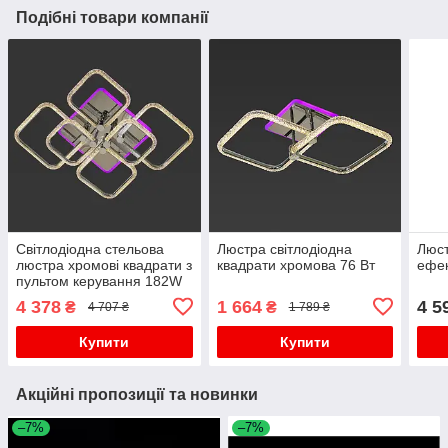
Подібні товари компанії
Світлодіодна стельова
Люстра світлодіодна
Люст
люстра хромові квадрати з
квадрати хромова 76 Вт
ефе
пультом керування 182W
DIMMER 3000-6000 K
4 378
1 664
4 5
₴
₴
4 707 ₴
1 789 ₴
730*630*150
Купити
Купити
Акційні пропозиції та новинки
–7%
–7%