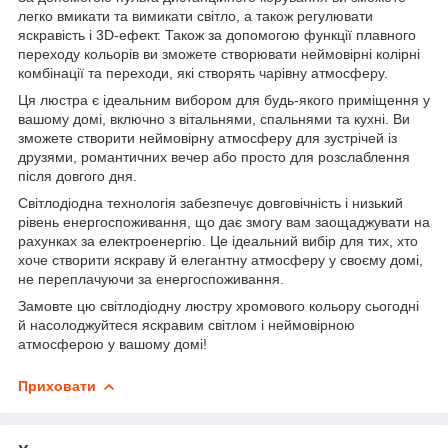
легко вмикати та вимикати світло, а також регулювати
яскравість і 3D-ефект. Також за допомогою функції плавного
переходу кольорів ви зможете створювати неймовірні колірні
комбінації та переходи, які створять чарівну атмосферу.
Ця люстра є ідеальним вибором для будь-якого приміщення у
вашому домі, включно з вітальнями, спальнями та кухні. Ви
зможете створити неймовірну атмосферу для зустрічей із
друзями, романтичних вечер або просто для розслаблення
після довгого дня.
Світлодіодна технологія забезпечує довговічність і низький
рівень енергоспоживання, що дає змогу вам заощаджувати на
рахунках за електроенергію. Це ідеальний вибір для тих, хто
хоче створити яскраву й елегантну атмосферу у своєму домі,
не переплачуючи за енергоспоживання.
Замовте цю світлодіодну люстру хромового кольору сьогодні
й насолоджуйтеся яскравим світлом і неймовірною
атмосферою у вашому домі!
Приховати