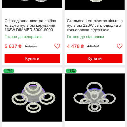
Світлодіодна люстра срібло
Стельова Led люстра кільця з
кільця з пультом керування
пультом 228W світлодіодна з
168W DIMMER 3000-6000
кольоровою підсвіткою
H130*L600*W550
Готово до відправки
Готово до відправки
5 637
4 478
₴
₴
6 061 ₴
4 815 ₴
Купити
Купити
–7%
–7%