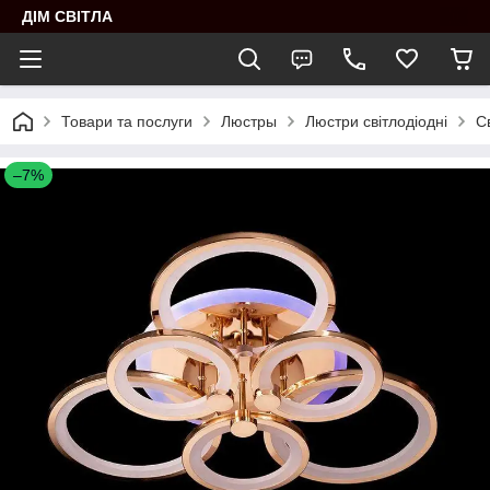
ДІМ СВІТЛА
Товари та послуги
Люстры
Люстри світлодіодні
С
–7%