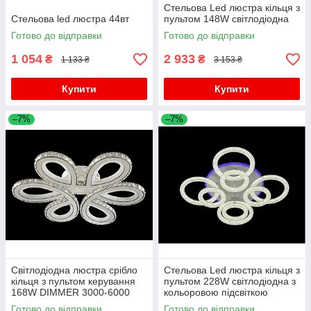
Стельова Led люстра кільця з
Стельова led люстра 44вт
пультом 148W світлодіодна
Готово до відправки
Готово до відправки
1 054
2 933
₴
₴
1 133 ₴
3 153 ₴
Купити
Купити
–7%
–7%
Світлодіодна люстра срібло
Стельова Led люстра кільця з
кільця з пультом керування
пультом 228W світлодіодна з
168W DIMMER 3000-6000
кольоровою підсвіткою
H130*L600*W550
Готово до відправки
Готово до відправки