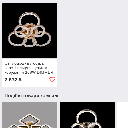
Світлодіодна люстра
золоті кільця з пультом
керування 168W DIMMER
3000-6000
2 632
₴
H130*L600*W550
Подібні товари компанії