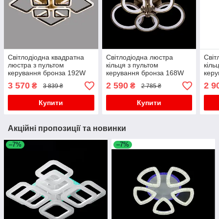
Світлодіодна квадратна
Світлодіодна люстра
Світ
люстра з пультом
кільця з пультом
кіль
керування бронза 192W
керування бронза 168W
керу
DIMMER 3000-6000
DIMMER 3000-6000
DIM
3 570
2 590
2 9
₴
₴
3 839 ₴
2 785 ₴
H140*L600*W600
H130*L600*W550
H13
Купити
Купити
Акційні пропозиції та новинки
–7%
–7%