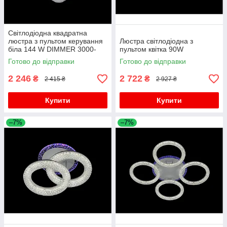
Світлодіодна квадратна
люстра з пультом керування
Люстра світлодіодна з
біла 144 W DIMMER 3000-
пультом квітка 90W
6000 H120*L450*W450
Готово до відправки
Готово до відправки
2 246
2 722
₴
₴
2 415 ₴
2 927 ₴
Купити
Купити
–7%
–7%