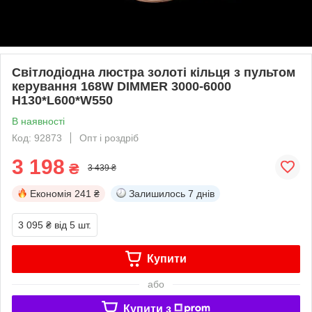
Світлодіодна люстра золоті кільця з пультом
керування 168W DIMMER 3000-6000
H130*L600*W550
В наявності
Код: 92873
Опт і роздріб
3 198
₴
3 439 ₴
Економія
241 ₴
Залишилось
7 днів
3 095 ₴
від 5 шт.
Купити
або
Купити з