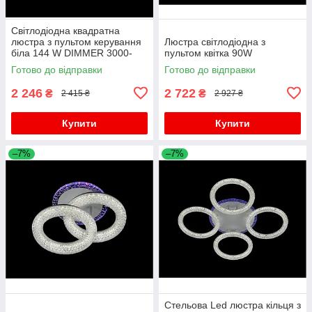
Світлодіодна квадратна
люстра з пультом керування
Люстра світлодіодна з
біла 144 W DIMMER 3000-
пультом квітка 90W
6000 H120*L450*W450
Готово до відправки
Готово до відправки
2 246
2 722
₴
₴
2 415 ₴
2 927 ₴
Купити
Купити
–7%
–7%
Стельова Led люстра кільця з