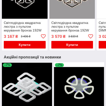
Світлодіодна квадратна
Світлодіодна квадратна
Світ
люстра з пультом
люстра з пультом
пуль
керування бронза 192W
керування бронза 192W
DIM
DIMMER 3000-6000
DIMMER 3000-6000
H12
3 167
3 570
3 0
₴
₴
3 406 ₴
3 839 ₴
H140*L600*W600
H140*L600*W600
Купити
Купити
Акційні пропозиції та новинки
–7%
–7%