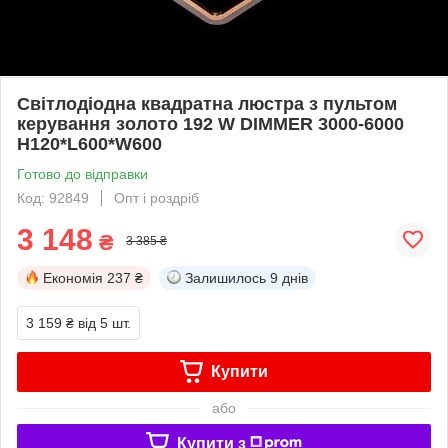
Світлодіодна квадратна люстра з пультом
керування золото 192 W DIMMER 3000-6000
H120*L600*W600
Готово до відправки
Код: 92849
Опт і роздріб
3 148
₴
3 385 ₴
Економія
237 ₴
Залишилось
9 днів
3 159 ₴
від 5 шт.
Купити
або
Купити з