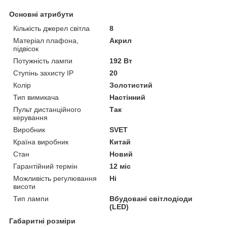
Основні атрибути
Кількість джерел світла
8
Матеріал плафона,
Акрил
підвісок
Потужність лампи
192 Вт
Ступінь захисту IP
20
Колір
Золотистий
Тип вимикача
Настінний
Пульт дистанційного
Так
керування
Виробник
SVET
Країна виробник
Китай
Стан
Новий
Гарантійний термін
12 міс
Можливість регулювання
Ні
висоти
Тип лампи
Вбудовані світлодіоди
(LED)
Габаритні розміри