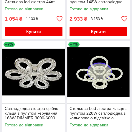
Стельова led люстра 44вт
пультом 148W світлодіодна
Готово до відправки
Готово до відправки
1 054
2 933
₴
₴
1 133 ₴
3 153 ₴
Купити
Купити
–7%
–7%
Світлодіодна люстра срібло
Стельова Led люстра кільця з
кільця з пультом керування
пультом 228W світлодіодна з
168W DIMMER 3000-6000
кольоровою підсвіткою
H130*L600*W550
Готово до відправки
Готово до відправки