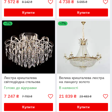
7 572
4 738
₴
₴
8 142 ₴
5 095 ₴
Купити
Купити
–7%
–7%
Люстра кришталева
Велика кришталева люстра
світлодіодна стельова
на ланцюгу золото
Готово до відправки
В наявності
7 247
21 839
₴
₴
7 793 ₴
23 483 ₴
Купити
Купити