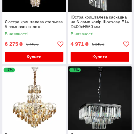
Юстра кришталева каскадна
Люстра кришталева стельова
на 6 ламп колір Шоколад E14
5 лампочок золото
D400хH560 мм
В наявності
В наявності
6 275
4 971
₴
₴
6 748 ₴
5 345 ₴
Купити
Купити
–7%
–7%