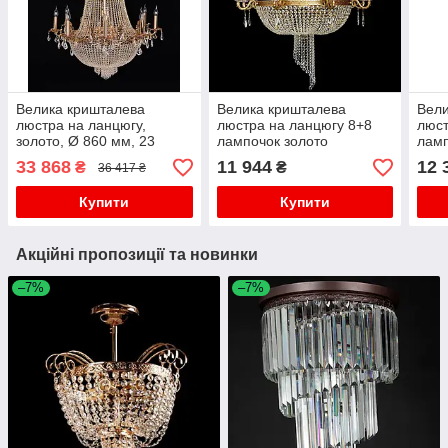
Велика кришталева
Велика кришталева
Вели
люстра на ланцюгу,
люстра на ланцюгу 8+8
люст
золото, Ø 860 мм, 23
лампочок золото
ламп
лампи E14
33 868
11 944
12 
₴
₴
36 417 ₴
Купити
Купити
Акційні пропозиції та новинки
–7%
–7%