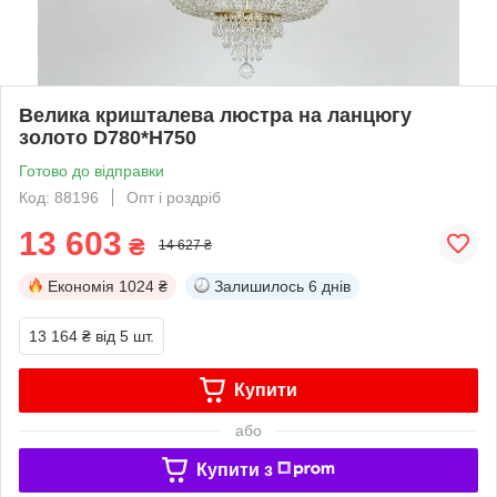
Велика кришталева люстра на ланцюгу
золото D780*H750
Готово до відправки
Код: 88196
Опт і роздріб
13 603
₴
14 627 ₴
Економія
1024 ₴
Залишилось
6 днів
13 164 ₴
від 5 шт.
Купити
або
Купити з