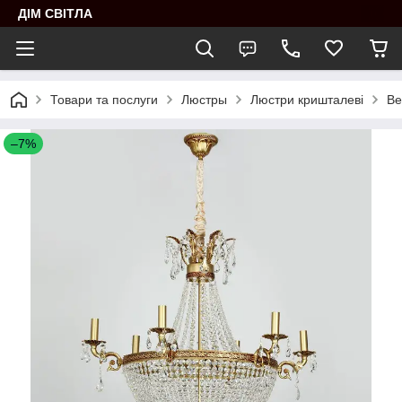
ДІМ СВІТЛА
Товари та послуги
Люстры
Люстри кришталеві
Ве
–7%