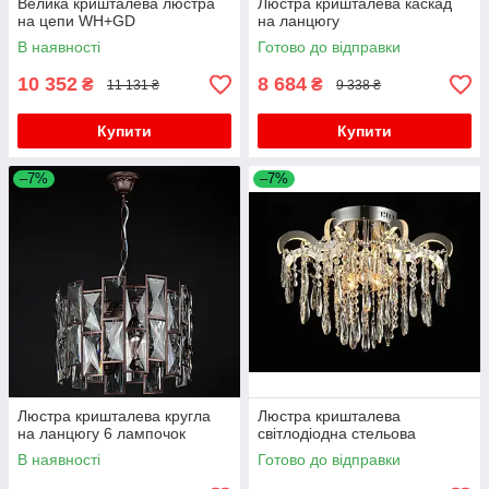
Велика кришталева люстра
Люстра кришталева каскад
на цепи WH+GD
на ланцюгу
В наявності
Готово до відправки
10 352
8 684
₴
₴
11 131 ₴
9 338 ₴
Купити
Купити
–7%
–7%
Люстра кришталева кругла
Люстра кришталева
на ланцюгу 6 лампочок
світлодіодна стельова
В наявності
Готово до відправки