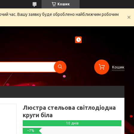
Кошик
бочий час. Вашу заявку буде оброблено найближчим робочим
Кошик
Люстра стельова світлодіодна
круги біла
10 днів
–7%