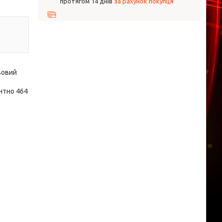
протягом 14 днів
за рахунок покупця
льовий
ентно 464