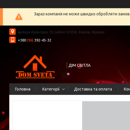
Зараз компанія не може швидко обробляти замовл
вулиця Культури 10, індекс 61058, Харків, Україна
+380
(96)
392-45-32
ДІМ СВІТЛА
Головна
Категорії
Доставка та оплата
Ко