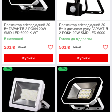
Прожектор світлодіодний 20
Прожектор світлодіодний 20
Вт ГАРАНТЯ 2 РОКИ 20W
Вт із датчиком руху ГАРАНТІЯ
SMD LED 6000 K WT
2 РОКИ 20W SMD LED 6000
K Д/Р BK
В наявності
Готово до відправки
201
501
₴
₴
217 ₴
538 ₴
Купити
Купити
–7%
–7%