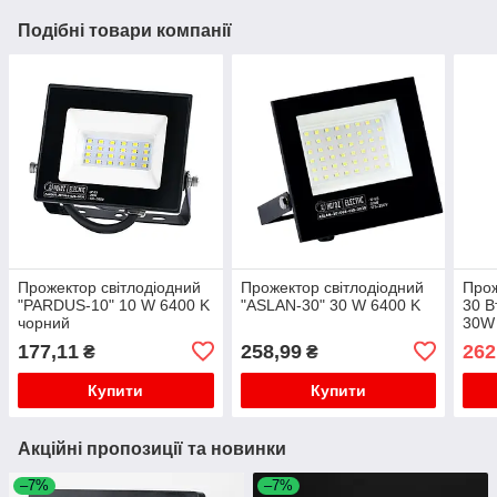
Подібні товари компанії
Прожектор світлодіодний
Прожектор світлодіодний
Прож
"PARDUS-10" 10 W 6400 K
"ASLAN-30" 30 W 6400 K
30 
чорний
30W
177,11
258,99
262
₴
₴
Купити
Купити
Акційні пропозиції та новинки
–7%
–7%