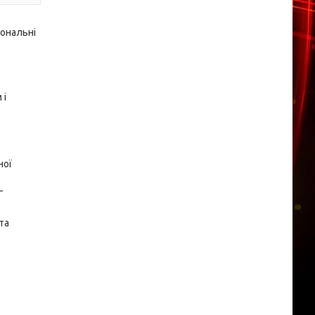
іональні
 і
ної
—
та