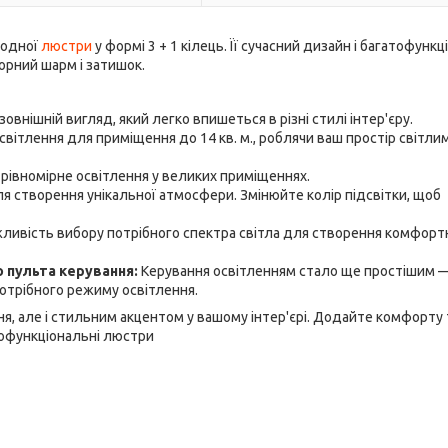
іодної
люстри
у формі 3 + 1 кілець. Її сучасний дизайн і багатофункц
рний шарм і затишок.
овнішній вигляд, який легко впишеться в різні стилі інтер'єру.
вітлення для приміщення до 14 кв. м., роблячи ваш простір світлим
 рівномірне освітлення у великих приміщеннях.
 створення унікальної атмосфери. Змінюйте колір підсвітки, щоб
ивість вибору потрібного спектра світла для створення комфорт
 пульта керування:
Керування освітленням стало ще простішим 
отрібного режиму освітлення.
я, але і стильним акцентом у вашому інтер'єрі. Додайте комфорту 
атофункціональні люстри