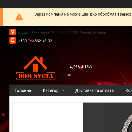
Зараз компанія не може швидко обробляти замовл
вулиця Культури 10, індекс 61058, Харків, Україна
+380
(96)
392-45-32
ДІМ СВІТЛА
Головна
Категорії
Доставка та оплата
Ко