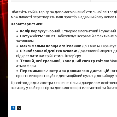
Збагачіть свій інтер'єр за допомогою нашої стильної світлод
можливості перетворять ваш простір, надавши йому неповто
Характеристики:
Колір корпусу:
Чорний. Створює елегантний і сучасний з
Потужність:
100 Вт. Забезпечує яскраве й ефективне ос
затишним.
Максимальна площа освітлення:
До 14 кв.м. Гарантує
Різнобарвна підсвітка основи:
Додатковий акцент для
підкреслити настрій і стиль інтер'єру.
Теплий, нейтральний, холодний спектр світла:
Можл
атмосфери.
Перемикання люстри за допомогою дистанційного
просто використовуйте дистанційний пульт для вибору п
Ця світлодіодна люстра стане не тільки джерелом освітленн
затишку у свій простір за допомогою цієї елегантної та баг