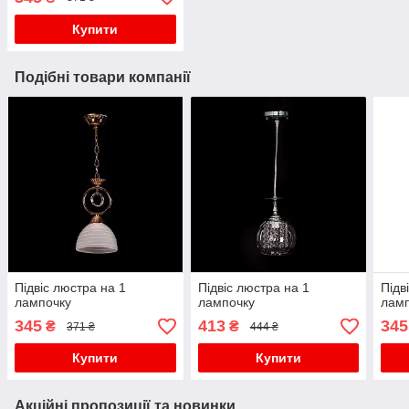
Купити
Подібні товари компанії
Підвіс люстра на 1
Підвіс люстра на 1
Підв
лампочку
лампочку
лам
345
413
345
₴
₴
371 ₴
444 ₴
Купити
Купити
Акційні пропозиції та новинки