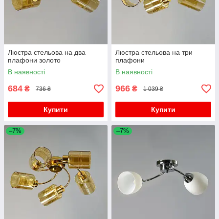
Люстра стельова на два
Люстра стельова на три
плафони золото
плафони
В наявності
В наявності
684
966
₴
₴
736 ₴
1 039 ₴
Купити
Купити
–7%
–7%