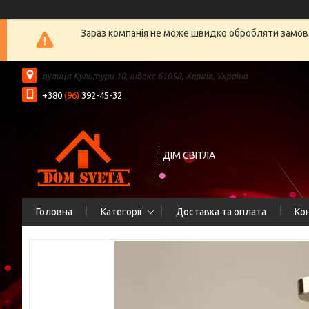
Зараз компанія не може швидко обробляти замовл
вулиця Культури 10, індекс 61058, Харків, Україна
+380
(96)
392-45-32
ДІМ СВІТЛА
Головна
Категорії
Доставка та оплата
Ко