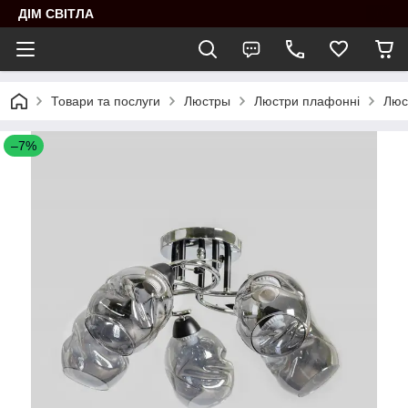
ДІМ СВІТЛА
Товари та послуги
Люстры
Люстри плафонні
Люс
–7%