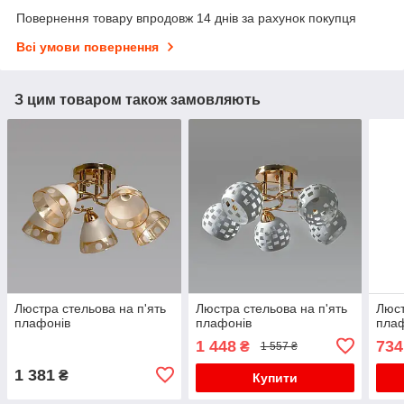
Повернення товару впродовж 14 днів за рахунок покупця
Всі умови повернення
З цим товаром також замовляють
Люстра стельова на п'ять
Люстра стельова на п'ять
Люст
плафонів
плафонів
пла
1 448
734
₴
1 557 ₴
1 381
₴
Купити