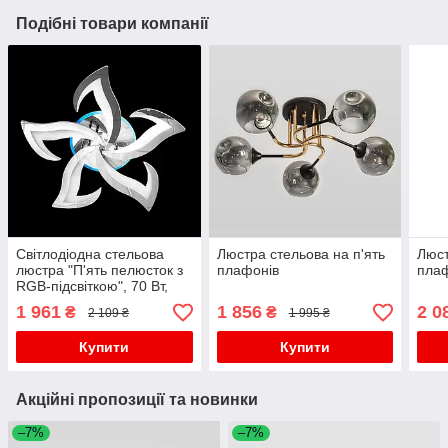
Подібні товари компанії
Світлодіодна стельова
Люстра стельова на п'ять
Люст
люстра "П'ять пелюсток з
плафонів
пла
RGB-підсвіткою", 70 Вт,
хромовий колір
1 961
1 856
2 0
₴
₴
2 109 ₴
1 995 ₴
Купити
Купити
Акційні пропозиції та новинки
–7%
–7%