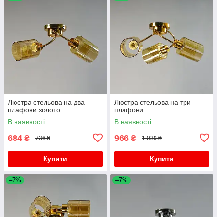
Люстра стельова на два
Люстра стельова на три
плафони золото
плафони
В наявності
В наявності
684
966
₴
₴
736 ₴
1 039 ₴
Купити
Купити
–7%
–7%