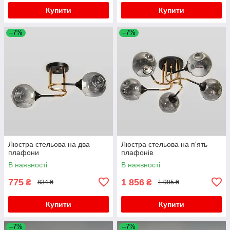
Купити
Купити
–7%
–7%
Люстра стельова на два
Люстра стельова на п'ять
плафони
плафонів
В наявності
В наявності
775
1 856
₴
₴
834 ₴
1 995 ₴
Купити
Купити
–7%
–7%