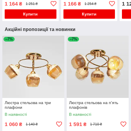
1 164
1 166
1 1
₴
₴
1 251 ₴
1 254 ₴
Купити
Купити
Акційні пропозиції та новинки
–7%
–7%
Люстра стельова на три
Люстра стельова на п'ять
плафони
плафонів
В наявності
В наявності
1 060
1 591
₴
₴
1 140 ₴
1 710 ₴