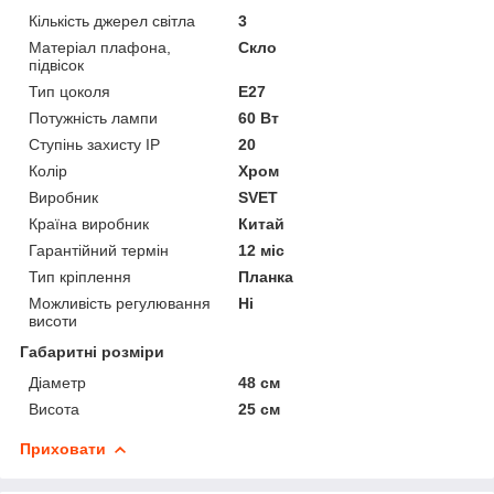
Кількість джерел світла
3
Матеріал плафона,
Скло
підвісок
Тип цоколя
E27
Потужність лампи
60 Вт
Ступінь захисту IP
20
Колір
Хром
Виробник
SVET
Країна виробник
Китай
Гарантійний термін
12 міс
Тип кріплення
Планка
Можливість регулювання
Ні
висоти
Габаритні розміри
Діаметр
48 см
Висота
25 см
Приховати