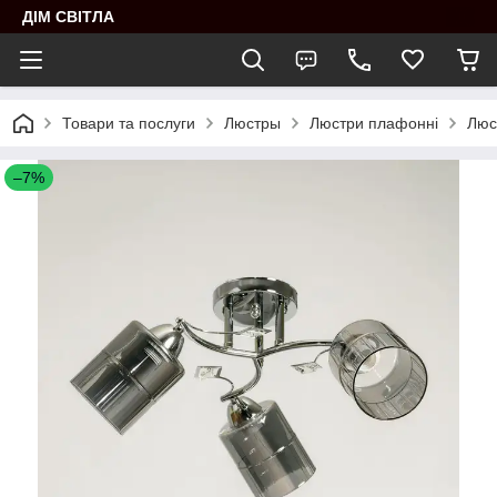
ДІМ СВІТЛА
Товари та послуги
Люстры
Люстри плафонні
Люс
–7%