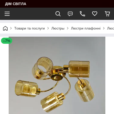
ДІМ СВІТЛА
Товари та послуги
Люстры
Люстри плафонні
Люс
–7%