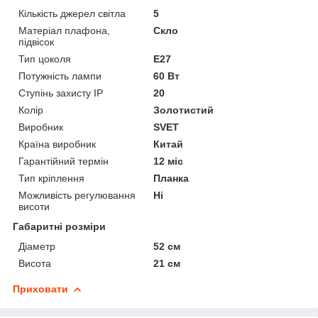
Кількість джерел світла
5
Матеріал плафона,
Скло
підвісок
Тип цоколя
E27
Потужність лампи
60 Вт
Ступінь захисту IP
20
Колір
Золотистий
Виробник
SVET
Країна виробник
Китай
Гарантійний термін
12 міс
Тип кріплення
Планка
Можливість регулювання
Ні
висоти
Габаритні розміри
Діаметр
52 см
Висота
21 см
Приховати