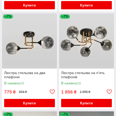
Купити
Купити
–7%
–7%
Люстра стельова на два
Люстра стельова на п'ять
плафони
плафонів
В наявності
В наявності
775
1 856
₴
₴
834 ₴
1 995 ₴
Купити
Купити
–7%
–7%