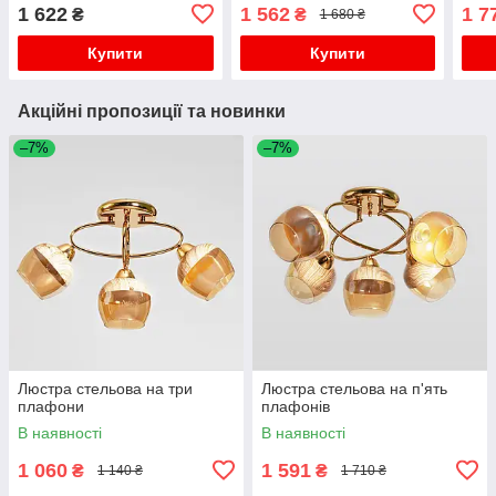
1 622
1 562
1 7
₴
₴
1 680 ₴
Купити
Купити
Акційні пропозиції та новинки
–7%
–7%
Люстра стельова на три
Люстра стельова на п'ять
плафони
плафонів
В наявності
В наявності
1 060
1 591
₴
₴
1 140 ₴
1 710 ₴