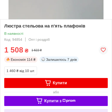
Люстра стельова на п'ять плафонів
В наявності
Код: 94854
Опт і роздріб
1 508
₴
1 622 ₴
Економія
114 ₴
Залишилось
7 днів
1 460 ₴
від 10 шт.
Купити
або
Купити з