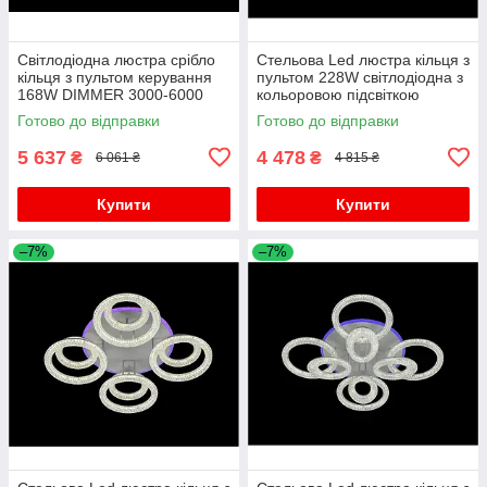
Світлодіодна люстра срібло
Стельова Led люстра кільця з
кільця з пультом керування
пультом 228W світлодіодна з
168W DIMMER 3000-6000
кольоровою підсвіткою
H130*L600*W550
Готово до відправки
Готово до відправки
5 637
4 478
₴
₴
6 061 ₴
4 815 ₴
Купити
Купити
–7%
–7%