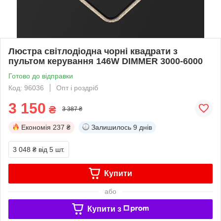
Люстра світлодіодна чорні квадрати з
пультом керування 146W DIMMER 3000-6000
Готово до відправки
Код: 96036
Опт і роздріб
3 150
₴
3 387 ₴
Економія
237 ₴
Залишилось
9 днів
3 048 ₴
від 5 шт.
Купити
або
Купити з