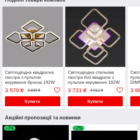
Світлодіодна квадратна
Світлодіодна стельова
Світ
люстра з пультом
люстра білі квадрати з
пуль
керування бронза 192W
пультом керування 182W
DIM
DIMMER 3000-6000
DIMMER 3000-6000 K
H50
3 570
3 731
3 5
₴
₴
3 839 ₴
4 012 ₴
H140*L600*W600
730*630*150
Купити
Купити
Акційні пропозиції та новинки
–7%
–7%