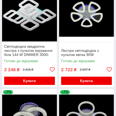
Світлодіодна квадратна
люстра з пультом керування
Люстра світлодіодна з
біла 144 W DIMMER 3000-
пультом квітка 90W
6000 H120*L450*W450
Готово до відправки
Готово до відправки
2 246
2 722
₴
₴
2 415 ₴
2 927 ₴
Купити
Купити
–7%
–7%