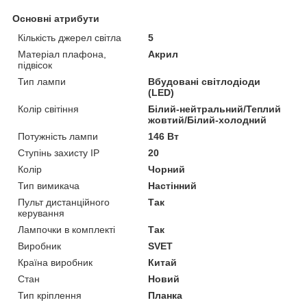
Основні атрибути
Кількість джерел світла
5
Матеріал плафона,
Акрил
підвісок
Тип лампи
Вбудовані світлодіоди
(LED)
Колір світіння
Білий-нейтральний/Теплий
жовтий/Білий-холодний
Потужність лампи
146 Вт
Ступінь захисту IP
20
Колір
Чорний
Тип вимикача
Настінний
Пульт дистанційного
Так
керування
Лампочки в комплекті
Так
Виробник
SVET
Країна виробник
Китай
Стан
Новий
Тип кріплення
Планка