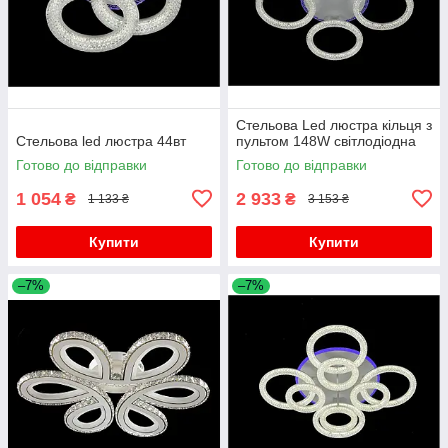
Стельова Led люстра кільця з
Стельова led люстра 44вт
пультом 148W світлодіодна
Готово до відправки
Готово до відправки
1 054
2 933
₴
₴
1 133 ₴
3 153 ₴
Купити
Купити
–7%
–7%