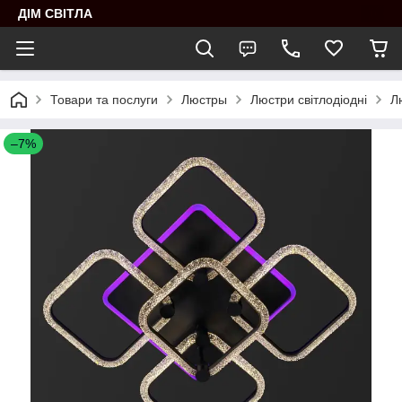
ДІМ СВІТЛА
Товари та послуги
Люстры
Люстри світлодіодні
Л
–7%