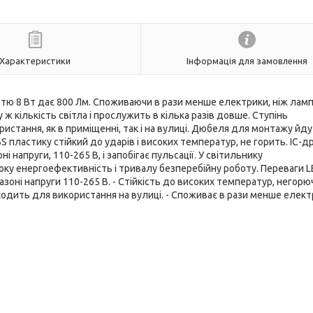
Характеристики
Інформація для замовлення
тю 8 Вт дає 800 Лм. Споживаючи в рази менше електрики, ніж лам
 кількість світла і прослужить в кілька разів довше. Ступінь
стання, як в приміщенні, так і на вулиці. Дюбеля для монтажу йду
BS пластику стійкий до ударів і високих температур, не горить. IC-
 напруги, 110-265 В, і запобігає пульсації. У світильнику
оку енергоефективність і тривалу безперебійну роботу. Переваги 
зоні напруги 110-265 В. - Стійкість до високих температур, негорю
ідходить для використання на вулиці. - Споживає в рази менше елект