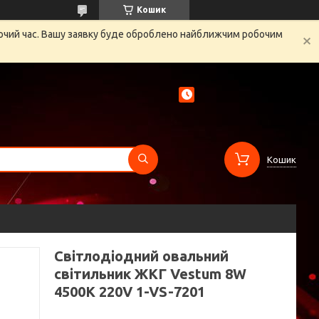
Кошик
бочий час. Вашу заявку буде оброблено найближчим робочим
Кошик
Світлодіодний овальний
світильник ЖКГ Vestum 8W
4500K 220V 1-VS-7201