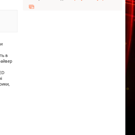
пи
ть в
драйвер
LED
чі
рики,