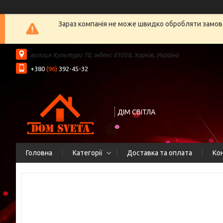
Зараз компанія не може швидко обробляти замовл
вулиця Культури 10, індекс 61058, Харків, Україна
+380
(96)
392-45-32
ДІМ СВІТЛА
Головна
Категорії
Доставка та оплата
Ко