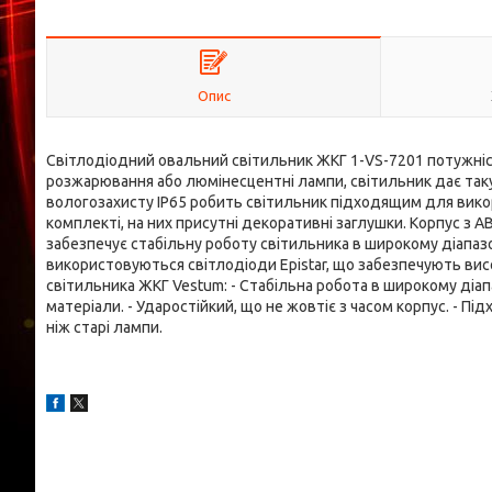
Опис
Світлодіодний овальний світильник ЖКГ 1-VS-7201 потужніс
розжарювання або люмінесцентні лампи, світильник дає таку ж
вологозахисту IP65 робить світильник підходящим для викори
комплекті, на них присутні декоративні заглушки. Корпус з A
забезпечує стабільну роботу світильника в широкому діапазоні
використовуються світлодіоди Epistar, що забезпечують вис
світильника ЖКГ Vestum: - Стабільна робота в широкому діапа
матеріали. - Ударостійкий, що не жовтіє з часом корпус. - П
ніж старі лампи.