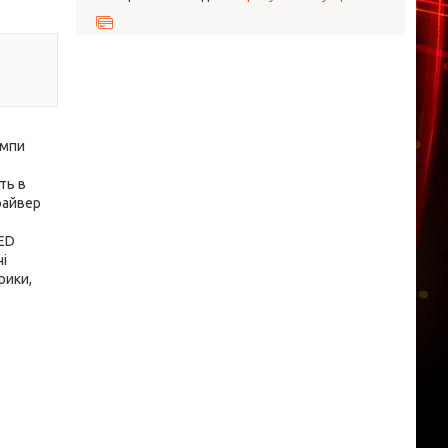
ампи
ть в
драйвер
LED
чі
рики,