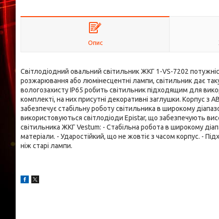
Опис
Світлодіодний овальний світильник ЖКГ 1-VS-7202 потужніс
розжарювання або люмінесцентні лампи, світильник дає таку ж
вологозахисту IP65 робить світильник підходящим для викори
комплекті, на них присутні декоративні заглушки. Корпус з A
забезпечує стабільну роботу світильника в широкому діапазоні
використовуються світлодіоди Epistar, що забезпечують вис
світильника ЖКГ Vestum: - Стабільна робота в широкому діапа
матеріали. - Ударостійкий, що не жовтіє з часом корпус. - П
ніж старі лампи.