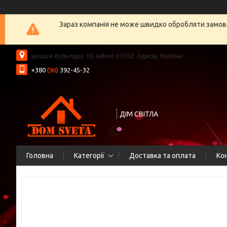
Зараз компанія не може швидко обробляти замовл
вулиця Культури 10, індекс 61058, Харків, Україна
+380
(96)
392-45-32
ДІМ СВІТЛА
Головна
Категорії
Доставка та оплата
Ко