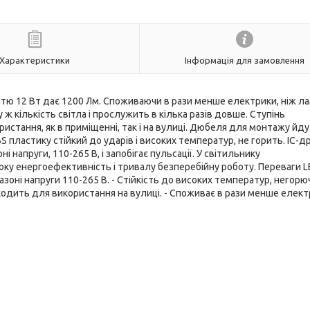
Характеристики
Інформація для замовлення
тю 12 Вт дає 1200 Лм. Споживаючи в рази менше електрики, ніж л
 кількість світла і прослужить в кілька разів довше. Ступінь
стання, як в приміщенні, так і на вулиці. Дюбеля для монтажу йду
BS пластику стійкий до ударів і високих температур, не горить. IC-
 напруги, 110-265 В, і запобігає пульсації. У світильнику
оку енергоефективність і тривалу безперебійну роботу. Переваги 
зоні напруги 110-265 В. - Стійкість до високих температур, негорю
ідходить для використання на вулиці. - Споживає в рази менше елект