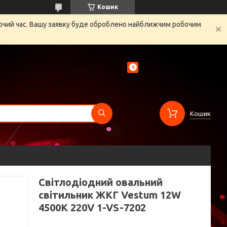
Кошик
бочий час. Вашу заявку буде оброблено найближчим робочим
Кошик
Світлодіодний овальний
світильник ЖКГ Vestum 12W
4500K 220V 1-VS-7202