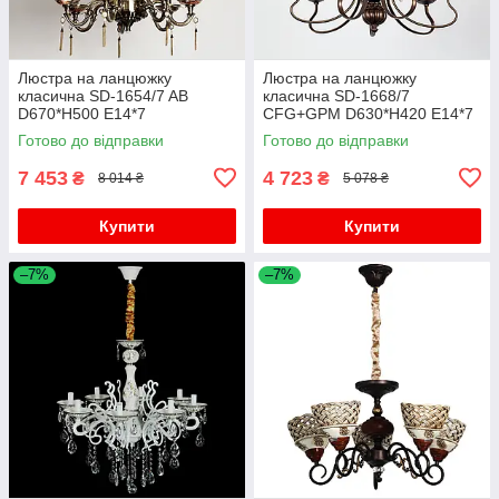
Люстра на ланцюжку
Люстра на ланцюжку
класична SD-1654/7 AB
класична SD-1668/7
D670*H500 E14*7
CFG+GPM D630*H420 E14*7
Готово до відправки
Готово до відправки
7 453
4 723
₴
₴
8 014 ₴
5 078 ₴
Купити
Купити
–7%
–7%