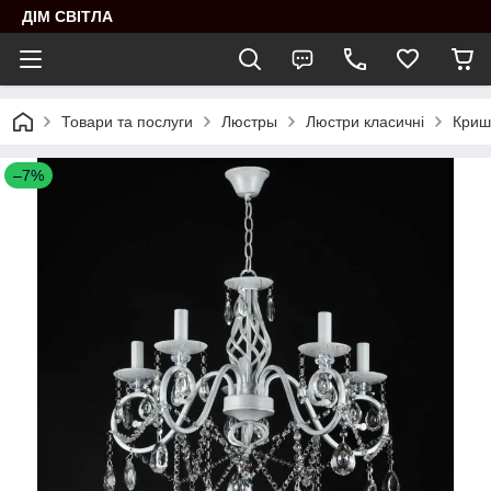
ДІМ СВІТЛА
Товари та послуги
Люстры
Люстри класичні
Кришт
–7%