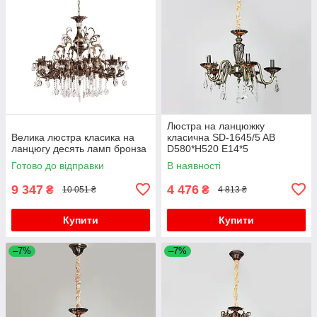
Люстра на ланцюжку
Велика люстра класика на
класична SD-1645/5 AB
ланцюгу десять ламп бронза
D580*H520 E14*5
Готово до відправки
В наявності
9 347
4 476
₴
₴
10 051 ₴
4 813 ₴
Купити
Купити
–7%
–7%