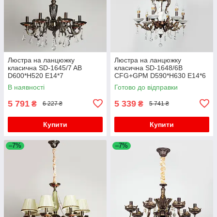
Люстра на ланцюжку
Люстра на ланцюжку
класична SD-1645/7 AB
класична SD-1648/6B
D600*H520 E14*7
CFG+GPM D590*H630 E14*6
В наявності
Готово до відправки
5 791
5 339
₴
₴
6 227 ₴
5 741 ₴
Купити
Купити
–7%
–7%