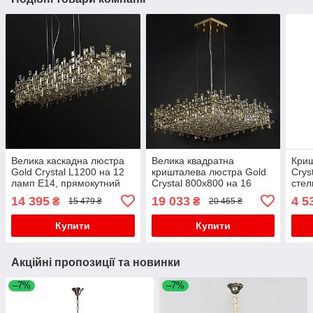
Велика каскадна люстра
Велика квадратна
Кри
Gold Crystal L1200 на 12
кришталева люстра Gold
Crys
ламп E14, прямокутний
Crystal 800х800 на 16
стел
кришталевий світильник
ламп E14, золотий
ланц
14 395
19 033
4 5
₴
₴
15 479 ₴
20 465 ₴
над столом
підвісний світильник
Купити
Купити
Акційні пропозиції та новинки
–7%
–7%