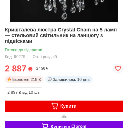
Кришталева люстра Crystal Chain на 5 ламп
— стельовий світильник на ланцюгу з
підвісками
Готово до відправки
Код: 90279
Опт і роздріб
2 887
₴
3 105 ₴
Економія
218 ₴
Залишилось
10 днів
2 897 ₴
від 10 шт.
Купити
або
Купити з