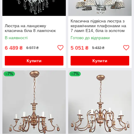
Класична підвісна люстра з
Люстра на ланцюжку
керамічними плафонами на
класична біла 8 лампочок
7 ламп E14, біла із золотом
D700
В наявності
Готово до відправки
6 489
5 051
₴
₴
6 977 ₴
5 432 ₴
Купити
Купити
–7%
–7%