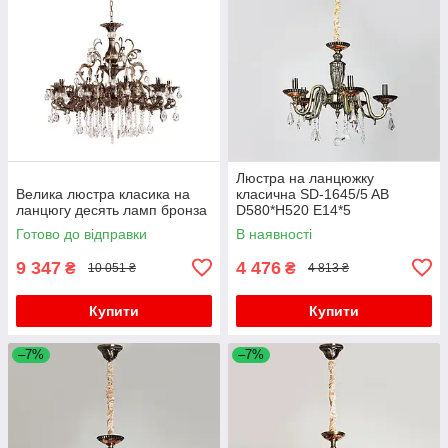
Люстра на ланцюжку
Велика люстра класика на
класична SD-1645/5 AB
ланцюгу десять ламп бронза
D580*H520 E14*5
Готово до відправки
В наявності
9 347
4 476
₴
₴
10 051 ₴
4 813 ₴
Купити
Купити
–7%
–7%