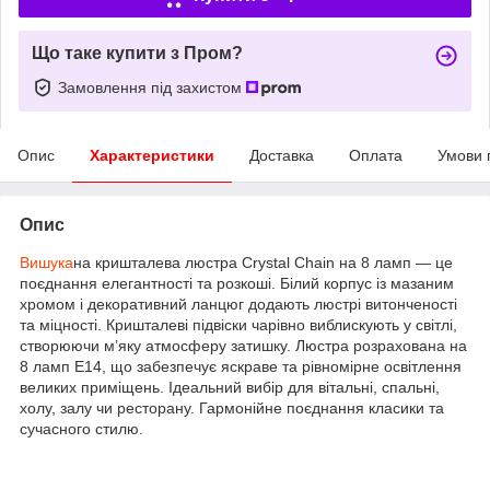
Що таке купити з Пром?
Замовлення під захистом
Опис
Характеристики
Доставка
Оплата
Умови 
Опис
Вишука
на кришталева люстра Crystal Chain на 8 ламп — це
поєднання елегантності та розкоші. Білий корпус із мазаним
хромом і декоративний ланцюг додають люстрі витонченості
та міцності. Кришталеві підвіски чарівно виблискують у світлі,
створюючи м’яку атмосферу затишку. Люстра розрахована на
8 ламп E14, що забезпечує яскраве та рівномірне освітлення
великих приміщень. Ідеальний вибір для вітальні, спальні,
холу, залу чи ресторану. Гармонійне поєднання класики та
сучасного стилю.