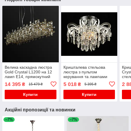
Велика каскадна люстра
Кришталева стельова
Кри
Gold Crystal L1200 на 12
люстра з пультом
Crys
ламп E14, прямокутний
керування та лампами
стел
кришталевий світильник
E27, хром
ланц
14 395
5 018
2 8
₴
₴
15 479 ₴
5 395 ₴
над столом
Купити
Купити
Акційні пропозиції та новинки
–7%
–7%