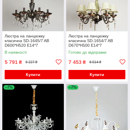
Люстра на ланцюжку
Люстра на ланцюжку
класична SD-1645/7 AB
класична SD-1654/7 AB
D600*H520 E14*7
D670*H500 E14*7
В наявності
Готово до відправки
5 791
7 453
₴
₴
6 227 ₴
8 014 ₴
Купити
Купити
–7%
–7%