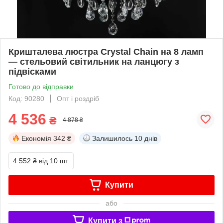
Кришталева люстра Crystal Chain на 8 ламп
— стельовий світильник на ланцюгу з
підвісками
Готово до відправки
Код: 90280
Опт і роздріб
4 536
₴
4 878 ₴
Економія
342 ₴
Залишилось
10 днів
4 552 ₴
від 10 шт.
Купити
або
Купити з