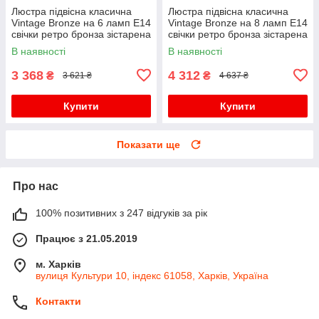
Люстра підвісна класична
Люстра підвісна класична
Vintage Bronze на 6 ламп E14
Vintage Bronze на 8 ламп E14
свічки ретро бронза зістарена
свічки ретро бронза зістарена
велика
В наявності
В наявності
3 368
4 312
₴
₴
3 621 ₴
4 637 ₴
Купити
Купити
Показати ще
Про нас
100% позитивних з 247 відгуків за рік
Працює з 21.05.2019
м. Харків
вулиця Культури 10, індекс 61058, Харків, Україна
Контакти