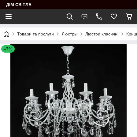
ДІМ СВІТЛА
Товари та послуги
Люстры
Люстри класичні
Кришт
–7%