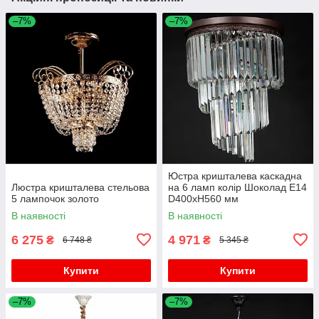
–7%
–7%
Юстра кришталева каскадна
Люстра кришталева стельова
на 6 ламп колір Шоколад E14
5 лампочок золото
D400хH560 мм
В наявності
В наявності
6 275
4 971
₴
₴
6 748 ₴
5 345 ₴
Купити
Купити
–7%
–7%