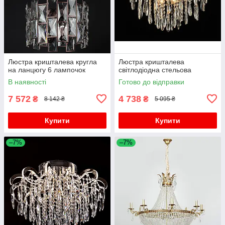
Люстра кришталева кругла
Люстра кришталева
на ланцюгу 6 лампочок
світлодіодна стельова
В наявності
Готово до відправки
7 572
4 738
₴
₴
8 142 ₴
5 095 ₴
Купити
Купити
–7%
–7%