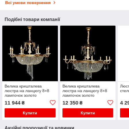
Всі умови повернення
Подібні товари компанії
Велика кришталева
Велика кришталева
Люс
люстра на ланцюгу 8+8
люстра на ланцюгу 8+8
стел
лампочок золото
лампочок золото
11 944
12 350
4 2
₴
₴
Купити
Купити
Акційні пропозиції та новинки