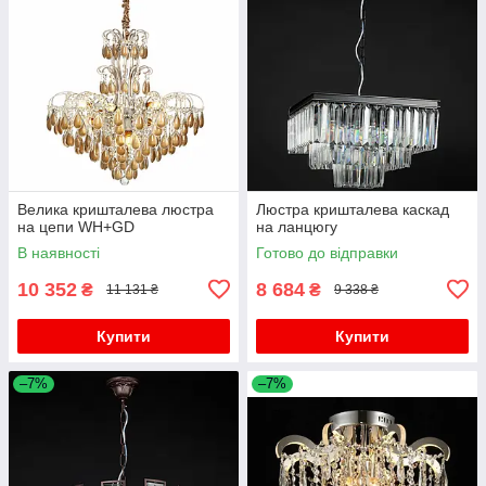
Велика кришталева люстра
Люстра кришталева каскад
на цепи WH+GD
на ланцюгу
В наявності
Готово до відправки
10 352
8 684
₴
₴
11 131 ₴
9 338 ₴
Купити
Купити
–7%
–7%