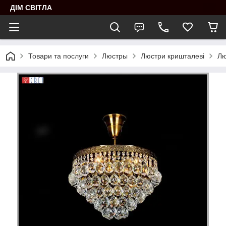
ДІМ СВІТЛА
Товари та послуги
Люстры
Люстри кришталеві
Лю