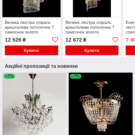
Велика люстра спіраль
Велика люстра спіраль
Елег
кришталева потолочна 7
кришталева потолочна 7
люст
лампочок золото
лампочок золото
стил
лам
12 526
12 672
7 4
₴
₴
Купити
Купити
Акційні пропозиції та новинки
–7%
–7%