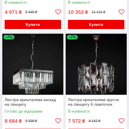
В наявності
В наявності
4 971
10 352
₴
₴
5 345 ₴
11 131 ₴
Купити
Купити
–7%
–7%
Люстра кришталева каскад
Люстра кришталева кругла
на ланцюгу
на ланцюгу 6 лампочок
Готово до відправки
В наявності
8 684
7 572
₴
₴
9 338 ₴
8 142 ₴