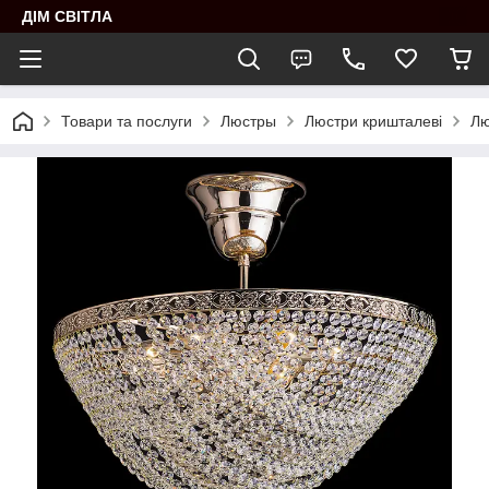
ДІМ СВІТЛА
Товари та послуги
Люстры
Люстри кришталеві
Лю