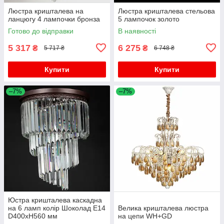
Люстра кришталева на
Люстра кришталева стельова
ланцюгу 4 лампочки бронза
5 лампочок золото
Готово до відправки
В наявності
5 317
6 275
₴
₴
5 717 ₴
6 748 ₴
Купити
Купити
–7%
–7%
Юстра кришталева каскадна
на 6 ламп колір Шоколад E14
Велика кришталева люстра
D400хH560 мм
на цепи WH+GD