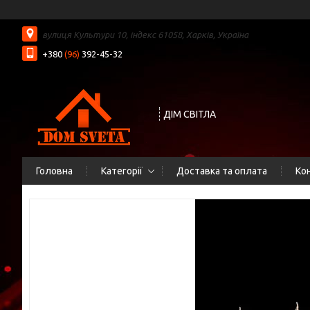
вулиця Культури 10, індекс 61058, Харків, Україна
+380
(96)
392-45-32
ДІМ СВІТЛА
Головна
Категорії
Доставка та оплата
Ко