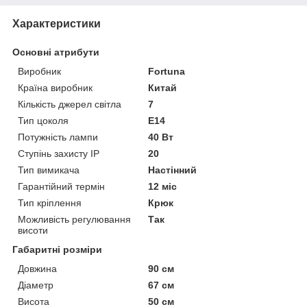
Характеристики
Основні атрибути
Виробник
Fortuna
Країна виробник
Китай
Кількість джерел світла
7
Тип цоколя
E14
Потужність лампи
40 Вт
Ступінь захисту IP
20
Тип вимикача
Настінний
Гарантійний термін
12 міс
Тип кріплення
Крюк
Можливість регулювання
Так
висоти
Габаритні розміри
Довжина
90 см
Діаметр
67 см
Висота
50 см