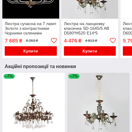
Люстра сучасна на 7 ламп
Люстра на ланцюжку
Люст
Золото з контрастними
класична SD-1645/5 AB
клас
Чорними скляними
D580*H520 E14*5
D600
ріжками та кришталем E14
7 685
4 476
5 7
₴
₴
8 263 ₴
4 813 ₴
D620хH400мм
Купити
Купити
Акційні пропозиції та новинки
–7%
–7%