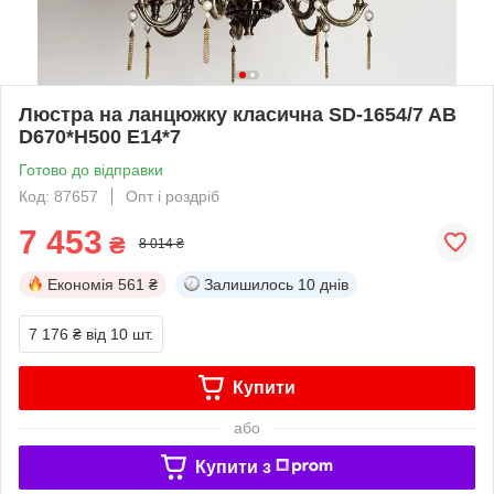
Люстра на ланцюжку класична SD-1654/7 AB
D670*H500 E14*7
Готово до відправки
Код: 87657
Опт і роздріб
7 453
₴
8 014 ₴
Економія
561 ₴
Залишилось
10 днів
7 176 ₴
від 10 шт.
Купити
або
Купити з