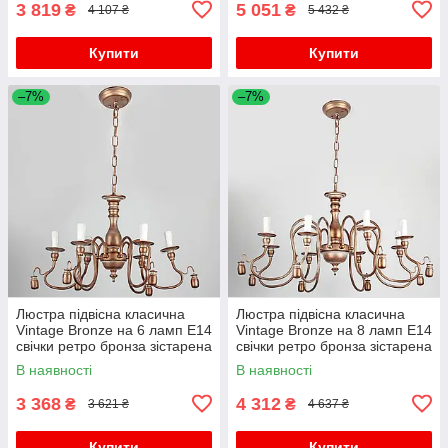
3 819
5 051
₴
₴
4 107 ₴
5 432 ₴
Купити
Купити
–7%
–7%
Люстра підвісна класична
Люстра підвісна класична
Vintage Bronze на 6 ламп E14
Vintage Bronze на 8 ламп E14
свічки ретро бронза зістарена
свічки ретро бронза зістарена
велика
В наявності
В наявності
3 368
4 312
₴
₴
3 621 ₴
4 637 ₴
Купити
Купити