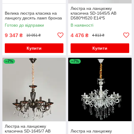
Люстра на ланцюжку
Велика люстра класика на
класична SD-1645/5 AB
ланцюгу десять ламп бронза
D580*H520 E14*5
Готово до відправки
В наявності
9 347
4 476
₴
₴
10 051 ₴
4 813 ₴
Купити
Купити
–7%
–7%
Люстра на ланцюжку
класична SD-1645/7 AB
Люстра на ланцюжку