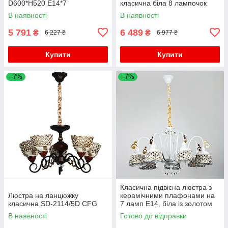
D600*H520 E14*7
класична біла 8 лампочок
В наявності
В наявності
5 791
6 489
₴
₴
6 227 ₴
6 977 ₴
Купити
Купити
–7%
–7%
Класична підвісна люстра з
Люстра на ланцюжку
керамічними плафонами на
класична SD-2114/5D CFG
7 ламп E14, біла із золотом
D700
В наявності
Готово до відправки