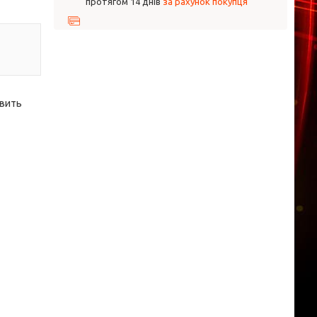
протягом 14 днів
за рахунок покупця
овить