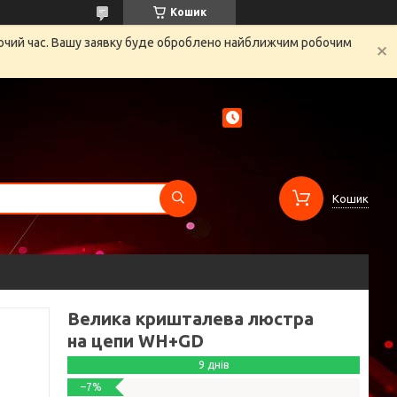
Кошик
бочий час. Вашу заявку буде оброблено найближчим робочим
Кошик
Велика кришталева люстра
на цепи WH+GD
9 днів
–7%