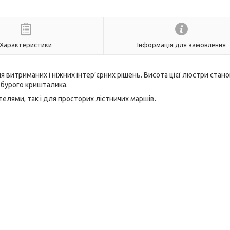
Характеристики
Інформація для замовлення
 витриманих і ніжних інтер’єрних рішень. Висота цієї люстри стан
 бурого кришталика.
елями, так і для просторих лістничих маршів.