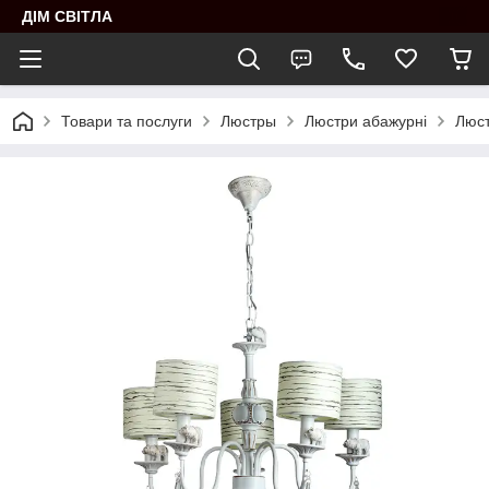
ДІМ СВІТЛА
Товари та послуги
Люстры
Люстри абажурні
Люст