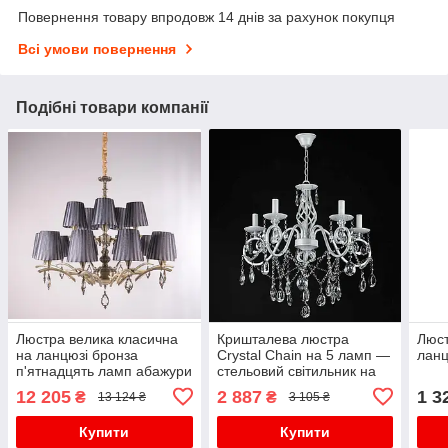
Повернення товару впродовж 14 днів за рахунок покупця
Всі умови повернення
Подібні товари компанії
Люстра велика класична
Кришталева люстра
Люст
на ланцюзі бронза
Crystal Chain на 5 ламп —
ланц
п'ятнадцять ламп абажури
стельовий світильник на
ланцюгу з підвісками
12 205
2 887
1 3
₴
₴
13 124 ₴
3 105 ₴
Купити
Купити