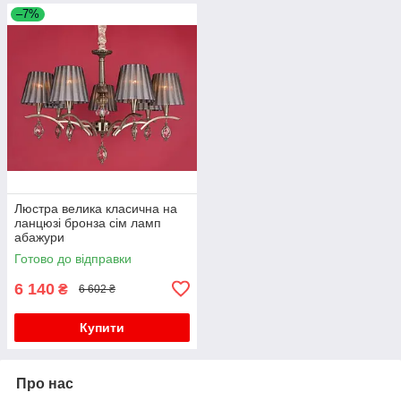
–7%
Люстра велика класична на
ланцюзі бронза сім ламп
абажури
Готово до відправки
6 140
₴
6 602 ₴
Купити
Про нас