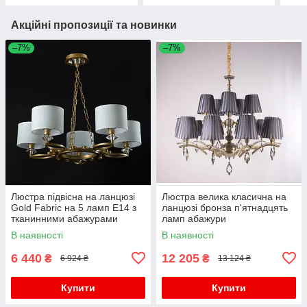
Акційні пропозиції та новинки
–7%
–7%
Люстра підвісна на ланцюзі
Люстра велика класична на
Gold Fabric на 5 ламп E14 з
ланцюзі бронза п'ятнадцять
тканинними абажурами
ламп абажури
В наявності
В наявності
6 440
12 205
₴
₴
6 924 ₴
13 124 ₴
Купити
Купити