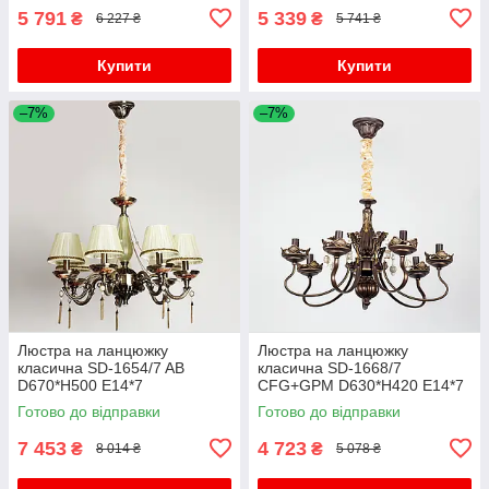
5 791
5 339
₴
₴
6 227 ₴
5 741 ₴
Купити
Купити
–7%
–7%
Люстра на ланцюжку
Люстра на ланцюжку
класична SD-1654/7 AB
класична SD-1668/7
D670*H500 E14*7
CFG+GPM D630*H420 E14*7
Готово до відправки
Готово до відправки
7 453
4 723
₴
₴
8 014 ₴
5 078 ₴