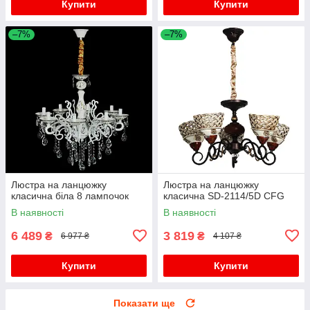
Купити
Купити
–7%
–7%
Люстра на ланцюжку
Люстра на ланцюжку
класична біла 8 лампочок
класична SD-2114/5D CFG
В наявності
В наявності
6 489
3 819
₴
₴
6 977 ₴
4 107 ₴
Купити
Купити
Показати ще