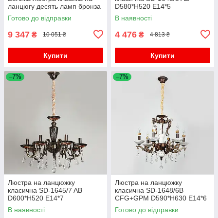
ланцюгу десять ламп бронза
D580*H520 E14*5
Готово до відправки
В наявності
9 347
4 476
₴
₴
10 051 ₴
4 813 ₴
Купити
Купити
–7%
–7%
Люстра на ланцюжку
Люстра на ланцюжку
класична SD-1645/7 AB
класична SD-1648/6B
D600*H520 E14*7
CFG+GPM D590*H630 E14*6
В наявності
Готово до відправки