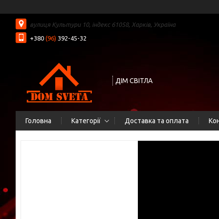
вулиця Культури 10, індекс 61058, Харків, Україна
+380
(96)
392-45-32
ДІМ СВІТЛА
Головна
Категорії
Доставка та оплата
Ко