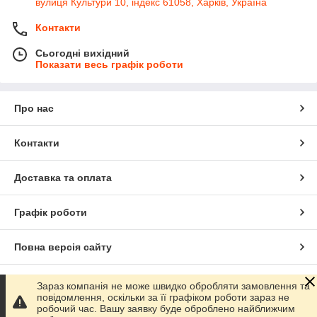
вулиця Культури 10, індекс 61058, Харків, Україна
Контакти
Сьогодні вихідний
Показати весь графік роботи
Про нас
Контакти
Доставка та оплата
Графік роботи
Повна версія сайту
Сайт створено на маркетплейсі
Prom.ua
Зараз компанія не може швидко обробляти замовлення та
повідомлення, оскільки за її графіком роботи зараз не
робочий час. Вашу заявку буде оброблено найближчим
Політика конфіденційності