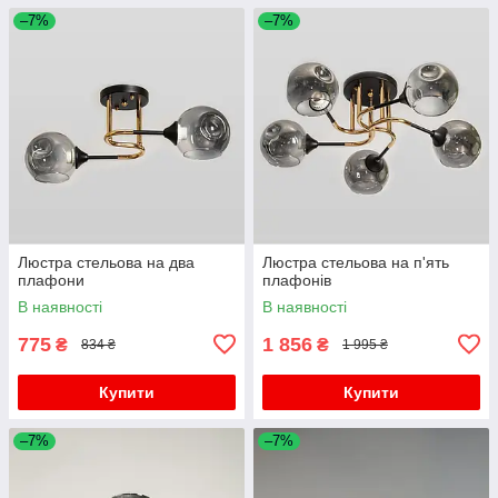
–7%
–7%
Люстра стельова на два
Люстра стельова на п'ять
плафони
плафонів
В наявності
В наявності
775
1 856
₴
₴
834 ₴
1 995 ₴
Купити
Купити
–7%
–7%