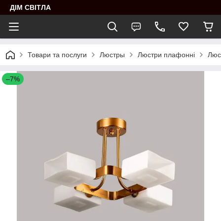
ДІМ СВІТЛА
Товари та послуги
Люстры
Люстри плафонні
Люс
–7%