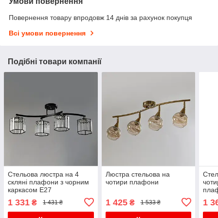
Умови повернення
Повернення товару впродовж 14 днів за рахунок покупця
Всі умови повернення
Подібні товари компанії
Стельова люстра на 4
Люстра стельова на
Стел
скляні плафони з чорним
чотири плафони
чоти
каркасом E27
пла
1 331
1 425
1 3
₴
₴
1 431 ₴
1 533 ₴